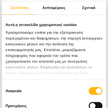
Η αποτελεσματική εφαρμογή της τεχνολογίας
Συναίνεση
Λεπτομέρειες
Σχετικά
PFA στο
Καρδιολογικό Ρυθμολογικό
Κέντρο
του ΙΑΣΩ Γενική Κλινική υποστηρίζεται
Αυτή η ιστοσελίδα χρησιμοποιεί cookies
από μια πολυμελή ιατρική ομάδα με υψηλό
Χρησιμοποιούμε cookie για την εξατομίκευση
περιεχομένου και διαφημίσεων, την παροχή λειτουργιών
επίπεδο εξειδίκευσης και πολυετή κλινική
κοινωνικών μέσων και την ανάλυση της
διαδρομή. Η βαθιά τεχνογνωσία μας στη
επισκεψιμότητάς μας. Επιπλέον, μοιραζόμαστε
πληροφορίες που αφορούν τον τρόπο που
διαχείριση μεγάλου όγκου σύνθετων
χρησιμοποιείτε τον ιστότοπό μας με συνεργάτες
περιστατικών κατάλυσης (ablation) διασφαλίζει
κοινωνικών μέσων, διαφήμισης και αναλύσεων, οι
την ορθή αξιοποίηση των συστημάτων PFA,
οποίοι ενδεχομένως να τις συνδυάσουν με άλλες
πληροφορίες που τους έχετε παραχωρήσει ή τις οποίες
επιτρέποντάς μας να σχεδιάζουμε
έχουν συλλέξει σε σχέση με την από μέρους σας χρήση
Επιλογή
εξατομικευμένα θεραπευτικά πλάνα
με
των υπηρεσιών τους.
Αναγκαία
συγκατάθεσης
γνώμονα τη μέγιστη ασφάλεια και
αποτελεσματικότητα, ακόμη και στις πιο
Προτιμήσεις