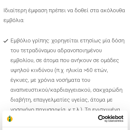
Ιδιαίτερη έμφαση πρέπει να δοθεί στα ακόλουθα
εμβόλια:
Εμβόλιο γρίπης: χορηγείται ετησίως μία δόση
του τετραδύναμου αδρανοποιημένου
εμβολίου, σε άτομα που ανήκουν σε ομάδες
υψηλού κινδύνου (π.χ. ηλικία >60 ετών,
έγκυες, με χρόνια νοσήματα του
αναπνευστικού/καρδιαγγειακού, σακχαρώδη
διαβήτη, επαγγελματίες υγείας, άτομα με
νοσογόνο παχυσαρκία, κ.τ.λ.). Τα ενισχυμένα
τετραδύναμα αδρανοποιημένα εμβόλια
συστήνονται για άτομα ηλικίας >65 ετών,