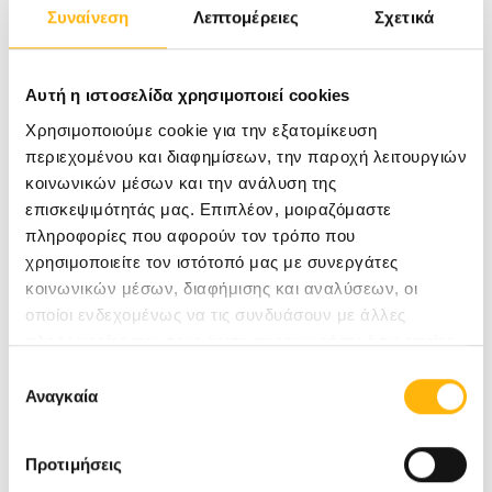
Συναίνεση
Λεπτομέρειες
Σχετικά
καθώς και σε άτομα 18- 64 ετών, που έχουν
υποβληθεί σε μεταμόσχευση συμπαγούς
Αυτή η ιστοσελίδα χρησιμοποιεί cookies
οργάνου.
Χρησιμοποιούμε cookie για την εξατομίκευση
περιεχομένου και διαφημίσεων, την παροχή λειτουργιών
Εμβόλιο πνευμονιόκοκκου: σε ενήλικες ≥65
κοινωνικών μέσων και την ανάλυση της
ετών συνιστάται η διενέργεια μιας δόσης
επισκεψιμότητάς μας. Επιπλέον, μοιραζόμαστε
πληροφορίες που αφορούν τον τρόπο που
συζευγμένου πνευμονιοκοκκικού εμβολίου
χρησιμοποιείτε τον ιστότοπό μας με συνεργάτες
PCV20. Μετά τον εμβολιασμό με PCV20 δε
κοινωνικών μέσων, διαφήμισης και αναλύσεων, οι
οποίοι ενδεχομένως να τις συνδυάσουν με άλλες
συνιστάται να ακολουθήσει η χορήγηση
πληροφορίες που τους έχετε παραχωρήσει ή τις οποίες
PPSV23. Τα άτομα που έχουν λάβει μόνο μια
έχουν συλλέξει σε σχέση με την από μέρους σας χρήση
Επιλογή
δόση PCV13 συνιστάται να λάβουν μια δόση
των υπηρεσιών τους.
Αναγκαία
συγκατάθεσης
PCV20 τουλάχιστον 1 χρόνο αργότερα,
προκειμένου να ολοκληρώσουν τον
Προτιμήσεις