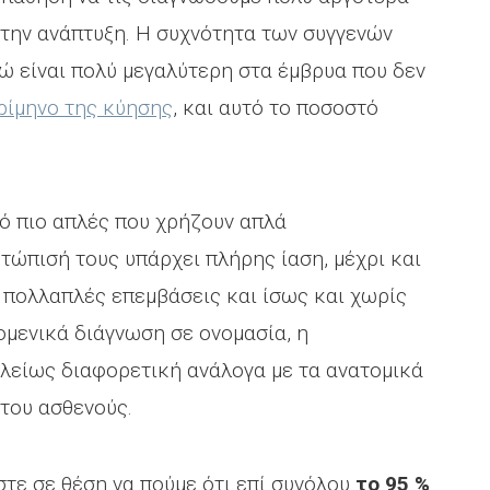
ι την ανάπτυξη. Η συχνότητα των συγγενών
νώ είναι πολύ μεγαλύτερη στα έμβρυα που δεν
ρίμηνο της κύησης
, και αυτό το ποσοστό
ό πιο απλές που χρήζουν απλά
τώπισή τους υπάρχει πλήρης ίαση, μέχρι και
 πολλαπλές επεμβάσεις και ίσως και χωρίς
νομενικά διάγνωση σε ονομασία, η
ελείως διαφορετική ανάλογα με τα ανατομικά
 του ασθενούς.
στε σε θέση να πούμε ότι επί συνόλου
το 95 %