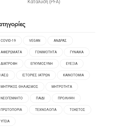
Κατάλυση (PFA)
ατηγορίες
COVID-19
VEGAN
ΑΝΔΡΑΣ
ΑΦΙΕΡΩΜΑΤΑ
ΓΟΝΙΜΟΤΗΤΑ
ΓΥΝΑΙΚΑ
ΔΙΑΤΡΟΦΗ
ΕΓΚΥΜΟΣΥΝΗ
ΕΥΕΞΙΑ
ΙΑΣΩ
ΙΣΤΟΡΙΕΣ ΙΑΤΡΩΝ
ΚΑΙΝΟΤΟΜΙΑ
ΜΗΤΡΙΚΟΣ ΘΗΛΑΣΜΟΣ
ΜΗΤΡΟΤΗΤΑ
ΝΕΟΓΕΝΝΗΤΟ
ΠΑΙΔΙ
ΠΡΟΛΗΨΗ
ΠΡΩΤΟΠΟΡΙΑ
ΤΕΧΝΟΛΟΓΙΑ
ΤΟΚΕΤΟΣ
ΥΓΕΙΑ