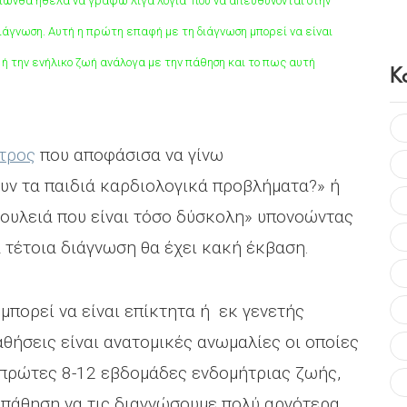
ιών
θα ήθελα να γράψω λίγα λόγια που να απευθύνονται στην
διάγνωση. Αυτή η πρώτη επαφή με τη διάγνωση μπορεί να είναι
 ή την ενήλικο ζωή ανάλογα με την πάθηση και το πως αυτή
Κ
τρος
που αποφάσισα να γίνω
υν τα παιδιά καρδιολογικά προβλήματα?» ή
δουλειά που είναι τόσο δύσκολη» υπονοώντας
 τέτοια διάγνωση θα έχει κακή έκβαση.
μπορεί να είναι επίκτητα ή εκ γενετής
παθήσεις είναι ανατομικές ανωμαλίες οι οποίες
ς πρώτες 8-12 εβδομάδες ενδομήτριας ζωής,
 πάθηση να τις διαγνώσουμε πολύ αργότερα