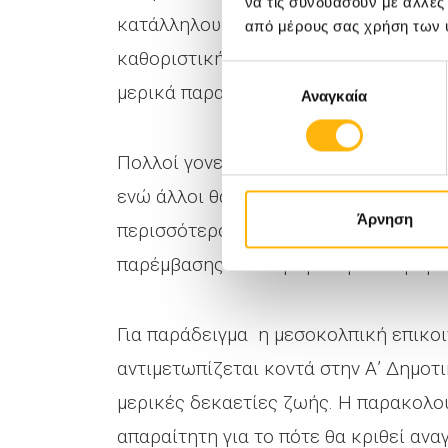
να τις συνδυάσουν με άλλες
κατάλληλου χρόνου παρέμβασης και τ
από μέρους σας χρήση των 
καθοριστικής σημασίας για το μέλλον
Επιλογή
μερικά παραδείγματα για να γίνει αυτ
Αναγκαία
συγκατάθεσης
Πολλοί γονείς μετά το πρώτο «σοκ» τ
ενώ άλλοι θα προτιμούσαν να αποφύγο
Άρνηση
περισσότερο. Η πραγματικότητα είναι 
παρέμβασης ανάλογα με την πάθηση κα
Για παράδειγμα η μεσοκολπική επικο
αντιμετωπίζεται κοντά στην Α’ Δημοτ
μερικές δεκαετίες ζωής. Η παρακολο
απαραίτητη για το πότε θα κριθεί ανα