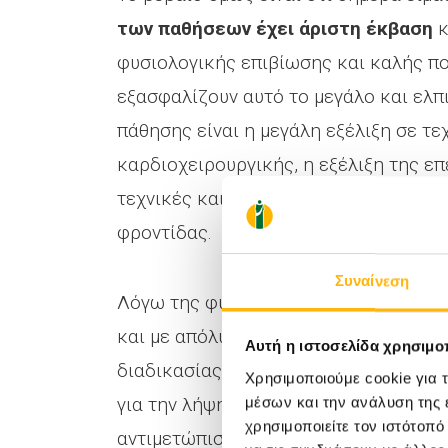
των παθήσεων έχει άριστη έκβαση
κ
φυσιολογικής επιβίωσης και καλής πο
εξασφαλίζουν αυτό το μεγάλο και ελ
πάθησης είναι η μεγάλη εξέλιξη σε τε
καρδιοχειρουργικής, η εξέλιξη της επ
τεχνικές και η καλύτερη γνώση στην 
φροντίδας.
Συναίνεση
Λόγω της φύσης των παθήσεων η φροντ
και με απόλυτα αναγκαία την καλή επ
Αυτή η ιστοσελίδα χρησιμοπ
διαδικασίας είναι συχνά και η παρου
Χρησιμοποιούμε cookie για 
για την λήψη αποφάσεων. Η επιλογή ο
μέσων και την ανάλυση της
χρησιμοποιείτε τον ιστότοπ
αντιμετώπισή και μετέπειτα παρακολο