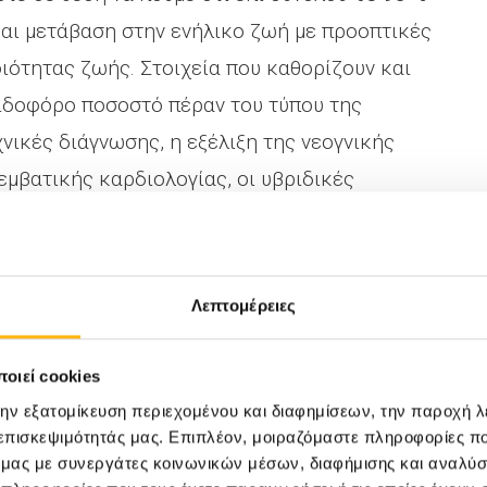
αι μετάβαση στην ενήλικο ζωή με προοπτικές
ιότητας ζωής. Στοιχεία που καθορίζουν και
πιδοφόρο ποσοστό πέραν του τύπου της
χνικές διάγνωσης, η εξέλιξη της νεογνικής
εμβατικής καρδιολογίας, οι υβριδικές
παροχή περιεγχειρητικής και περιεπεμβατικής
Λεπτομέρειες
ίδα τους γίνεται με τη συνεργασία ειδικών
ικοινωνία μεταξύ τους. Μέρος αυτής της
οιεί cookies
σίαση των περιστατικών σε ιατρικά συμβούλια
την εξατομίκευση περιεχομένου και διαφημίσεων, την παροχή 
μάδας εκπαιδευμένης με εμπειρία στην
 επισκεψιμότητάς μας. Επιπλέον, μοιραζόμαστε πληροφορίες π
ό μας με συνεργάτες κοινωνικών μέσων, διαφήμισης και αναλύσ
ύθηση τους καθώς και η επιλογή του