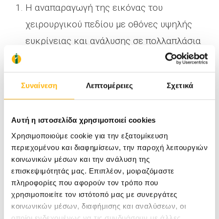
Η αναπαραγωγή της εικόνας του
χειρουργικού πεδίου με οθόνες υψηλής
ευκρίνειας και ανάλυσης σε πολλαπλάσια
μεγέθυνση.
Η πραγματοποίηση της χειρουργικής
Συναίνεση
Λεπτομέρειες
Σχετικά
επέμβασης με εργαλεία πιο λεπτά και
ακριβή, που εξασφαλίζουν την
Αυτή η ιστοσελίδα χρησιμοποιεί cookies
ελαχιστοποίηση του τραύματος των
Χρησιμοποιούμε cookie για την εξατομίκευση
γειτονικών ιστών και την ελαχιστοποίηση
περιεχομένου και διαφημίσεων, την παροχή λειτουργιών
απώλειας αίματος.
κοινωνικών μέσων και την ανάλυση της
επισκεψιμότητάς μας. Επιπλέον, μοιραζόμαστε
Η αποτελεσματικότητα της ελάχιστα
πληροφορίες που αφορούν τον τρόπο που
χρησιμοποιείτε τον ιστότοπό μας με συνεργάτες
επεμβατικής χειρουργικής είναι μικρότερη σε
κοινωνικών μέσων, διαφήμισης και αναλύσεων, οι
σοβαρά νοσήματα όπως π.χ. ο καρκίνος;
οποίοι ενδεχομένως να τις συνδυάσουν με άλλες