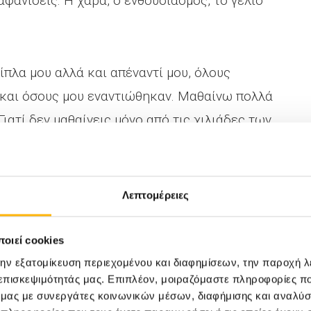
αφανίσεις. Η χαρά, ο ενθουσιασμός, το γέλιο
ίπλα μου αλλά και απέναντί μου, όλους
ά και όσους μου εναντιώθηκαν. Μαθαίνω πολλά
Γιατί δεν μαθαίνεις μόνο από τις χιλιάδες των
πους.
ΣΩ το διαλέξαμε όλοι μαζί. Μια θεότητα
Λεπτομέρειες
ς Ίασης έδωσε την έμπνευση ενώ μια
άθε σύγχρονη γυναίκα μάς ώθησε να βγάλουμε
οιεί cookies
την εξατομίκευση περιεχομένου και διαφημίσεων, την παροχή 
 επισκεψιμότητάς μας. Επιπλέον, μοιραζόμαστε πληροφορίες π
ό μας με συνεργάτες κοινωνικών μέσων, διαφήμισης και αναλύσ