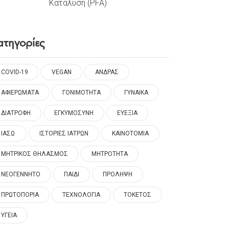
Κατάλυση (PFA)
ατηγορίες
COVID-19
VEGAN
ΑΝΔΡΑΣ
ΑΦΙΕΡΩΜΑΤΑ
ΓΟΝΙΜΟΤΗΤΑ
ΓΥΝΑΙΚΑ
ΔΙΑΤΡΟΦΗ
ΕΓΚΥΜΟΣΥΝΗ
ΕΥΕΞΙΑ
ΙΑΣΩ
ΙΣΤΟΡΙΕΣ ΙΑΤΡΩΝ
ΚΑΙΝΟΤΟΜΙΑ
ΜΗΤΡΙΚΟΣ ΘΗΛΑΣΜΟΣ
ΜΗΤΡΟΤΗΤΑ
ΝΕΟΓΕΝΝΗΤΟ
ΠΑΙΔΙ
ΠΡΟΛΗΨΗ
ΠΡΩΤΟΠΟΡΙΑ
ΤΕΧΝΟΛΟΓΙΑ
ΤΟΚΕΤΟΣ
ΥΓΕΙΑ