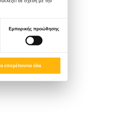
υλλέξει σε σχέση με την
Εμπορικής προώθησης
α επιτρέπονται όλα