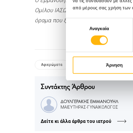
Ο Εμμανουήλ Δουλγεράκης, Μαιευτήρα
να τις συνδυάσουν με άλλες
από μέρους σας χρήση των 
Ομίλου ΙΑΣΩ, επιστρέφει στην αφετηρί
όραμα που ξεπέρασε την πραγματικότ
Επιλογή
Αναγκαία
συγκατάθεσης
Άρνηση
Αφιερώματα
ΙΑΣΩ
Ιστορίες Ιατρών
Συντάκτης Άρθρου
ΔΟΥΛΓΕΡΑΚΗΣ ΕΜΜΑΝΟΥΗΛ
ΜΑΙΕΥΤΗΡΑΣ-ΓΥΝΑΙΚΟΛΟΓΟΣ
Δείτε κι άλλα άρθρα του ιατρού