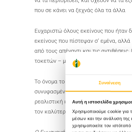
να τα περιορίσεις και σχεδόν να τα εξ
που σε κάνει να ξεχνάς όλα τα άλλα.
Ευχαριστώ όλους εκείνους που ήταν δ
εκείνους που πίστεψαν σ’ εμένα, αλλ
από τους απέναντι και τις αντιθέσεις. 
τοκετών – μαθαίνεις από τους ανθρώ
Το όνομα το διάλεξε ένας, αλλά το ΙΑ
Συναίνεση
συνυφασμένη με την «ιερή» έννοια τη
ρεαλιστική καθημερινότητα που ζει κ
Αυτή η ιστοσελίδα χρησιμοπ
τον καλύτερο εαυτό μας.
Χρησιμοποιούμε cookie για 
μέσων και την ανάλυση της
χρησιμοποιείτε τον ιστότοπ