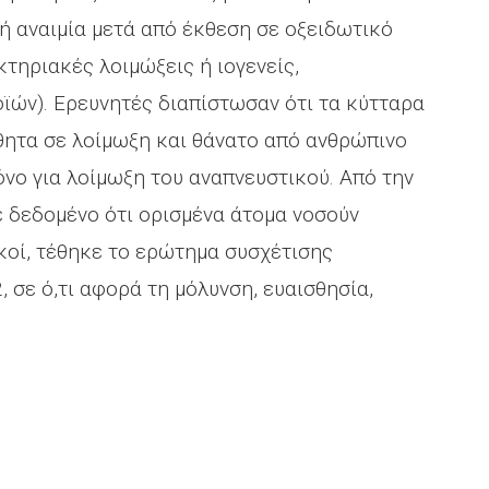
κή αναιμία μετά από έκθεση σε οξειδωτικό
τηριακές λοιμώξεις ή ιογενείς,
ϊών). Ερευνητές διαπίστωσαν ότι τα κύτταρα
σθητα σε λοίμωξη και θάνατο από ανθρώπινο
νο για λοίμωξη του αναπνευστικού. Από την
ε δεδομένο ότι ορισμένα άτομα νοσούν
κοί, τέθηκε το ερώτημα συσχέτισης
, σε ό,τι αφορά τη μόλυνση, ευαισθησία,