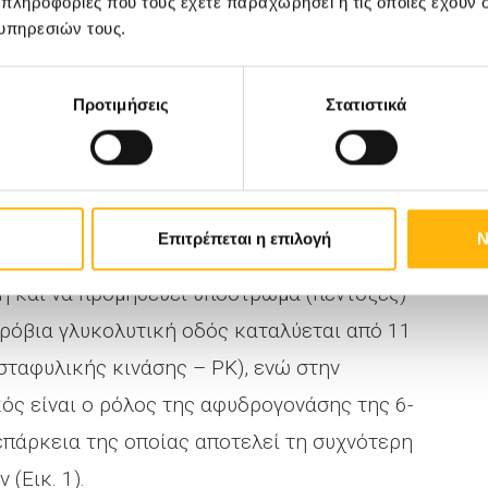
 πληροφορίες που τους έχετε παραχωρήσει ή τις οποίες έχουν σ
υπηρεσιών τους.
αλίσει «φορέα» εύκολα χρησιμοποιήσιμης
τταρικό αναγωγικό περιβάλλον (NADPH) και
οξυγόνου.
Προτιμήσεις
Στατιστικά
ολυτικής οδού (ΕΜΡ) εμφανίζεται μια
τή ως εξοζομονοφωσφορική οδός (ΗΜΡ), που
Επιτρέπεται η επιλογή
Ν
 πρώτης ύλης και επιτυγχάνει να διατηρεί τη
η και να προμηθεύει υπόστρωμα (πεντόζες)
ερόβια γλυκολυτική οδός καταλύεται από 11
σταφυλικής κινάσης – ΡΚ), ενώ στην
ός είναι ο ρόλος της αφυδρογονάσης της 6-
επάρκεια της οποίας αποτελεί τη συχνότερη
(Εικ. 1).