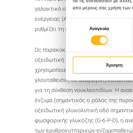
να τις συνδυάσουν με άλλες
από μέρους σας χρήση των 
γαλακτικό οξύ, επιτυγχάνει να εξασφ
ενέργειας (ΑΤΡ), ενισχύει το ενδοκυ
Επιλογή
ρυθμίζει τη συγγένεια αιμοσφαιρίνης-
Αναγκαία
συγκατάθεσης
Ως παρακύκλωμα της αναερόβιας γλυκ
οξειδωτική γλυκολυτική οδός, γνωσ
Άρνηση
χρησιμοποιεί περίπου 10% της αρχικής
γλουταθειόνη σε αναγωγική κατάστασ
για τη σύνθεση νουκλεοτιδίων. Η ανα
ένζυμα (σημαντικός ο ρόλος της πυρο
οξειδωτική γλυκολυτική οδό σημαντικ
φωσφορικής γλυκόζης (G-6-P-D), η αν
των ερυθροκυτταρικών ενζυμοπαθειών 