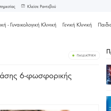
πηρεσίας
Κλείσε Ραντεβού
κή - Γυναικολογική Κλινική
Γενική Κλινική
Παιδι
Π
ΠΑΙΔΙΑΤΡΙΚΉ
νάσης 6-φωσφορικής
9