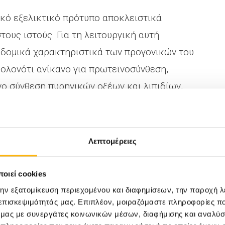
ικό εξελικτικό πρότυπο αποκλειστικά
ους ιστούς. Για τη λειτουργική αυτή
 δομικά χαρακτηριστικά των προγονικών του
ολονότι ανίκανο για πρωτεϊνοσύνθεση,
o σύνθεση πυρηνικών οξέων και λιπιδίων,
τταρο, που εκπληρώνει την αποστολή του για
δυναμία του να ανανεώνει τις δομικές και
 δισκοειδές σχήμα του και τη λειτουργία των
Λεπτομέρειες
έτει γλουταθειόνη, διατηρεί επιθυμητή
αι προστατεύει την αιμοσφαιρίνη από
οιεί cookies
ειδωτική αποδόμηση. Στις λειτουργίες αυτές
την εξατομίκευση περιεχομένου και διαφημίσεων, την παροχή 
 επισκεψιμότητάς μας. Επιπλέον, μοιραζόμαστε πληροφορίες π
την πλέον αρχέγονη και κοινή για όλα τα
ό μας με συνεργάτες κοινωνικών μέσων, διαφήμισης και αναλύσ
η, όπου, καταβολίζοντας γλυκόζη και