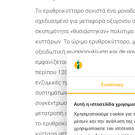
Το ερυθροκύτταρο συνιστά ένα μοναδ
σχεδιασμένο για μεταφορά οξυγόνου στ
σκοπιμότητα «θυσιάστηκαν» πολύτιμα
κυττάρων. Το ώριμο ερυθροκύτταρο, μ
οξειδωτική φωσφορυλίωση και de nov
εμφανίζεται ως μεταβολικά ενεργό κύ
περίπου 120 ημέρες. Έτσι, παρά την α
ενζυμικές πρωτεΐνες του, διατηρεί το
Συναίνεση
συστημάτων άντλησης κατιόντων, συνθ
συγκέντρωση αδενινονουκλεοτιδίων κ
Αυτή η ιστοσελίδα χρησιμοπ
μετατροπή σε μεθαιμοσφαιρίνη και οξ
Χρησιμοποιούμε cookie για 
μέσων και την ανάλυση της
το ερυθροκύτταρο υποστηρίζεται από 
χρησιμοποιείτε τον ιστότοπ
κύτταρα μεταβολική οδό, τη γλυκόλυσ