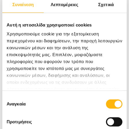
Συναίνεση
Λεπτομέρειες
Σχετικά
Αυτή η ιστοσελίδα χρησιμοποιεί cookies
Χρησιμοποιούμε cookie για την εξατομίκευση
περιεχομένου και διαφημίσεων, την παροχή λειτουργιών
κοινωνικών μέσων και την ανάλυση της
επισκεψιμότητάς μας. Επιπλέον, μοιραζόμαστε
05/06/2026
πληροφορίες που αφορούν τον τρόπο που
χρησιμοποιείτε τον ιστότοπό μας με συνεργάτες
Νέο Ιατρείο Διαταραχών Μνήμης
κοινωνικών μέσων, διαφήμισης και αναλύσεων, οι
οποίοι ενδεχομένως να τις συνδυάσουν με άλλες
στο ΙΑΣΩ Γενική Κλινική:
πληροφορίες που τους έχετε παραχωρήσει ή τις οποίες
Συνδυάζοντας Κλινική Εξειδίκευση
έχουν συλλέξει σε σχέση με την από μέρους σας χρήση
Επιλογή
και AI Τεχνολογία για Έγκαιρη
των υπηρεσιών τους.
Αναγκαία
συγκατάθεσης
Διάγνωση Γνωσιακών Διαταραχών
Προτιμήσεις