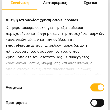
Συναίνεση
Λεπτομέρειες
Σχετικά
Αυτή η ιστοσελίδα χρησιμοποιεί cookies
ΑΛΤΑΝΗ ΕΛΕΝΗ
ΜΑΙΕΥΤΗΡΑΣ-ΓΥΝΑΙΚΟΛΟΓΟΣ
Χρησιμοποιούμε cookie για την εξατομίκευση
περιεχομένου και διαφημίσεων, την παροχή λειτουργιών
κοινωνικών μέσων και την ανάλυση της
ΜΑΙΕΥΤΙΚΉ - ΓΥΝΑΙΚΟΛΟΓΙΚΉ
επισκεψιμότητάς μας. Επιπλέον, μοιραζόμαστε
πληροφορίες που αφορούν τον τρόπο που
χρησιμοποιείτε τον ιστότοπό μας με συνεργάτες
Μάθετε Περισσότερα
κοινωνικών μέσων, διαφήμισης και αναλύσεων, οι
οποίοι ενδεχομένως να τις συνδυάσουν με άλλες
πληροφορίες που τους έχετε παραχωρήσει ή τις οποίες
έχουν συλλέξει σε σχέση με την από μέρους σας χρήση
Επιλογή
των υπηρεσιών τους.
Αναγκαία
συγκατάθεσης
Προτιμήσεις