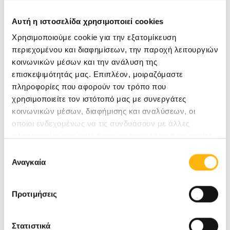
Αυτή η ιστοσελίδα χρησιμοποιεί cookies
Χρησιμοποιούμε cookie για την εξατομίκευση
ΑΝΕΣΤΗΣ ΗΛΙΑΣ
περιεχομένου και διαφημίσεων, την παροχή λειτουργιών
ΟΦΘΑΛΜΙΑΤΡΟΣ
κοινωνικών μέσων και την ανάλυση της
επισκεψιμότητάς μας. Επιπλέον, μοιραζόμαστε
πληροφορίες που αφορούν τον τρόπο που
ΓΕΝΙΚΉ ΚΛΙΝΙΚΉ
χρησιμοποιείτε τον ιστότοπό μας με συνεργάτες
κοινωνικών μέσων, διαφήμισης και αναλύσεων, οι
οποίοι ενδεχομένως να τις συνδυάσουν με άλλες
Μάθετε Περισσότερα
πληροφορίες που τους έχετε παραχωρήσει ή τις οποίες
έχουν συλλέξει σε σχέση με την από μέρους σας χρήση
Επιλογή
των υπηρεσιών τους.
Αναγκαία
συγκατάθεσης
Προτιμήσεις
Στατιστικά