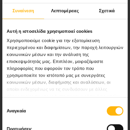
Συναίνεση
Λεπτομέρειες
Σχετικά
Αποστολή μας να παρέχουμε υψηλής
ποιότητας ολοκληρωμένες υπηρεσίες
υγείας.
Αυτή η ιστοσελίδα χρησιμοποιεί cookies
Χρησιμοποιούμε cookie για την εξατομίκευση
περιεχομένου και διαφημίσεων, την παροχή λειτουργιών
κοινωνικών μέσων και την ανάλυση της
Περιοχή Ιατρών
επισκεψιμότητάς μας. Επιπλέον, μοιραζόμαστε
πληροφορίες που αφορούν τον τρόπο που
Εκδηλώσεις
χρησιμοποιείτε τον ιστότοπό μας με συνεργάτες
κοινωνικών μέσων, διαφήμισης και αναλύσεων, οι
Επικοινωνία
οποίοι ενδεχομένως να τις συνδυάσουν με άλλες
πληροφορίες που τους έχετε παραχωρήσει ή τις οποίες
έχουν συλλέξει σε σχέση με την από μέρους σας χρήση
Λεωφ. Κηφισίας 37-39,
Επιλογή
των υπηρεσιών τους.
Αναγκαία
συγκατάθεσης
151 23 Μαρούσι, Αθήνα Τηλ. Κέντρο: 210 61 84 000
Email:
info@iaso.gr
Προτιμήσεις