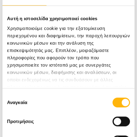
Αυτή η ιστοσελίδα χρησιμοποιεί cookies
ΠΟΥΛΟΠΟΥΛΟΣ ΓΕΩΡΓΙΟΣ
Χρησιμοποιούμε cookie για την εξατομίκευση
ΜΑΙΕΥΤΗΡΑΣ-ΓΥΝΑΙΚΟΛΟΓΟΣ
περιεχομένου και διαφημίσεων, την παροχή λειτουργιών
κοινωνικών μέσων και την ανάλυση της
επισκεψιμότητάς μας. Επιπλέον, μοιραζόμαστε
ΜΑΙΕΥΤΙΚΉ - ΓΥΝΑΙΚΟΛΟΓΙΚΉ
πληροφορίες που αφορούν τον τρόπο που
χρησιμοποιείτε τον ιστότοπό μας με συνεργάτες
κοινωνικών μέσων, διαφήμισης και αναλύσεων, οι
Μάθετε Περισσότερα
οποίοι ενδεχομένως να τις συνδυάσουν με άλλες
πληροφορίες που τους έχετε παραχωρήσει ή τις οποίες
έχουν συλλέξει σε σχέση με την από μέρους σας χρήση
Επιλογή
των υπηρεσιών τους.
Αναγκαία
συγκατάθεσης
Προτιμήσεις