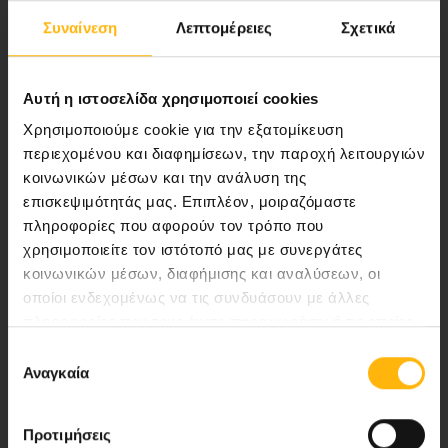
Συναίνεση
Λεπτομέρειες
Σχετικά
Αποστολή μας να παρέχουμε υψηλής
ποιότητας ολοκληρωμένες υπηρεσίες
υγείας.
Αυτή η ιστοσελίδα χρησιμοποιεί cookies
Χρησιμοποιούμε cookie για την εξατομίκευση
περιεχομένου και διαφημίσεων, την παροχή λειτουργιών
κοινωνικών μέσων και την ανάλυση της
Περιοχή Ιατρών
επισκεψιμότητάς μας. Επιπλέον, μοιραζόμαστε
πληροφορίες που αφορούν τον τρόπο που
Εκδηλώσεις
χρησιμοποιείτε τον ιστότοπό μας με συνεργάτες
κοινωνικών μέσων, διαφήμισης και αναλύσεων, οι
Επικοινωνία
οποίοι ενδεχομένως να τις συνδυάσουν με άλλες
πληροφορίες που τους έχετε παραχωρήσει ή τις οποίες
Λεωφ. Κηφισίας 37-39,
έχουν συλλέξει σε σχέση με την από μέρους σας χρήση
Επιλογή
των υπηρεσιών τους.
151 23 Μαρούσι, Αθήνα Τηλ. Κέντρο: 210 61 84 000
Αναγκαία
συγκατάθεσης
Email:
info@iaso.gr
Προτιμήσεις