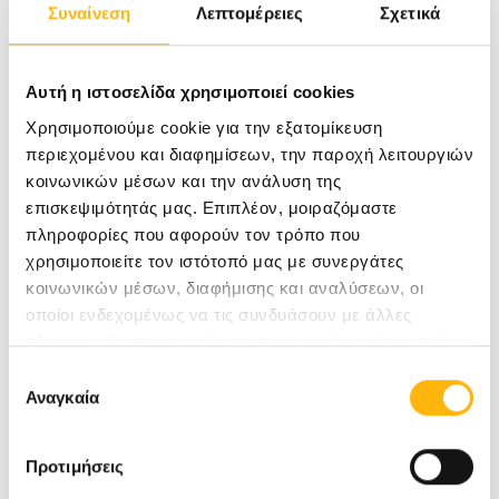
Συναίνεση
Λεπτομέρειες
Σχετικά
ΠΑΠΑΣΠΥΡΟΠΟΥΛΟΥ ΝΙΚΟΛΙΤΣΑ
Αυτή η ιστοσελίδα χρησιμοποιεί cookies
ΑΝΑΙΣΘΗΣΙΟΛΟΓΟΣ
Χρησιμοποιούμε cookie για την εξατομίκευση
περιεχομένου και διαφημίσεων, την παροχή λειτουργιών
κοινωνικών μέσων και την ανάλυση της
ΠΑΙΔΙΑΤΡΙΚΉ
επισκεψιμότητάς μας. Επιπλέον, μοιραζόμαστε
πληροφορίες που αφορούν τον τρόπο που
χρησιμοποιείτε τον ιστότοπό μας με συνεργάτες
Μάθετε Περισσότερα
κοινωνικών μέσων, διαφήμισης και αναλύσεων, οι
οποίοι ενδεχομένως να τις συνδυάσουν με άλλες
πληροφορίες που τους έχετε παραχωρήσει ή τις οποίες
έχουν συλλέξει σε σχέση με την από μέρους σας χρήση
Επιλογή
των υπηρεσιών τους.
Αναγκαία
συγκατάθεσης
Προτιμήσεις