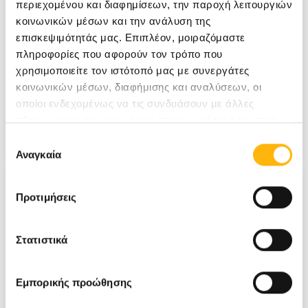
περιεχομένου και διαφημίσεων, την παροχή λειτουργιών
09/07/2021
κοινωνικών μέσων και την ανάλυση της
Βουβωνοκήλη και κήλη των αθλητών
επισκεψιμότητάς μας. Επιπλέον, μοιραζόμαστε
πληροφορίες που αφορούν τον τρόπο που
χρησιμοποιείτε τον ιστότοπό μας με συνεργάτες
ΓΕΝΙΚΗ ΚΛΙΝΙΚΗ
κοινωνικών μέσων, διαφήμισης και αναλύσεων, οι
οποίοι ενδεχομένως να τις συνδυάσουν με άλλες
πληροφορίες που τους έχετε παραχωρήσει ή τις οποίες
Υγεία
έχουν συλλέξει σε σχέση με την από μέρους σας χρήση
Επιλογή
των υπηρεσιών τους.
Αναγκαία
συγκατάθεσης
Προτιμήσεις
Στατιστικά
Εμπορικής προώθησης