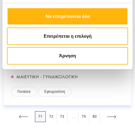
Να επιτρέπονται όλα
ΒΑΣΙΛΟΠΟΥΛΟΣ ΙΩΑΝΝΗΣ
Επιτρέπεται η επιλογή
07/07/2021
ΕΓΚΥΜΟΣΥΝΗ & ΚΑΛΟΚΑΙΡΙ
Άρνηση
ΜΑΙΕΥΤΙΚΗ - ΓΥΝΑΙΚΟΛΟΓΙΚΗ
Γυναίκα
Εγκυμοσύνη
71
72
73
79
80
...