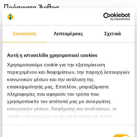
Πρόσφατα Άρθρα
11/06/2026
Συναίνεση
Λεπτομέρειες
Σχετικά
Προσπαθώ, αλλά δεν μένω έγκυος: Πώς
αξιολογούμε τα επόμενα βήματα στη
γονιμότητα
Αυτή η ιστοσελίδα χρησιμοποιεί cookies
Χρησιμοποιούμε cookie για την εξατομίκευση
περιεχομένου και διαφημίσεων, την παροχή λειτουργιών
25/05/2026
κοινωνικών μέσων και την ανάλυση της
IRE στον καρκίνο του προστάτη: Μια
επισκεψιμότητάς μας. Επιπλέον, μοιραζόμαστε
λιγότερο επεμβατική θεραπευτική επιλογή
πληροφορίες που αφορούν τον τρόπο που
χρησιμοποιείτε τον ιστότοπό μας με συνεργάτες
κοινωνικών μέσων, διαφήμισης και αναλύσεων, οι
20/03/2026
οποίοι ενδεχομένως να τις συνδυάσουν με άλλες
10 Πράγματα που οφείλεις να ξέρεις για
πληροφορίες που τους έχετε παραχωρήσει ή τις οποίες
την Ενδομητρίωση
έχουν συλλέξει σε σχέση με την από μέρους σας χρήση
Επιλογή