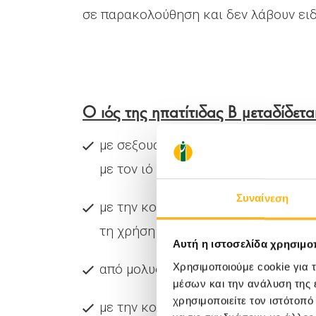
σε παρακολούθηση και δεν λάβουν ειδ
Ο ιός της ηπατίτιδας Β μεταδίδετα
με σεξουαλική επαφή, χωρίς χρήση
με τον ιό
Συναίνεση
με την κοινή χρήση συριγγών ή άλλ
τη χρήση ενδοφλεβίων ναρκωτικώ
Αυτή η ιστοσελίδα χρησιμοπ
Χρησιμοποιούμε cookie για 
από μολυσμένη μητέρα σε παιδί κα
μέσων και την ανάλυση της
χρησιμοποιείτε τον ιστότοπ
με την κοινή χρήση προσωπικών αν