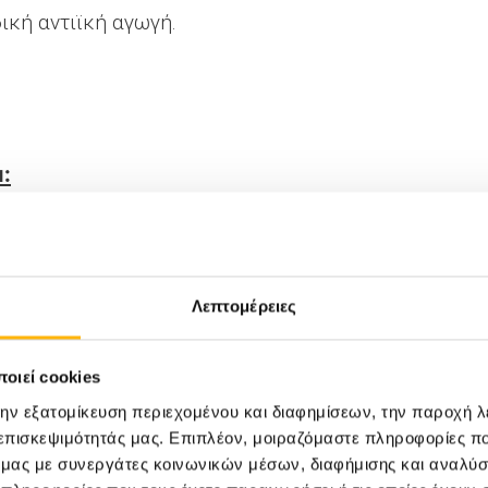
ική αντιϊκή αγωγή.
ι:
 προφυλακτικού, με άτομο που έχει μολυνθεί
Λεπτομέρειες
ων εργαλείων για την προετοιμασία υλικού για
ν
οιεί cookies
την εξατομίκευση περιεχομένου και διαφημίσεων, την παροχή 
τά τον τοκετό (κάθετη μετάδοση)
 επισκεψιμότητάς μας. Επιπλέον, μοιραζόμαστε πληροφορίες π
ό μας με συνεργάτες κοινωνικών μέσων, διαφήμισης και αναλύσ
τικειμένων (ξυραφάκια, οδοντόβουρτσα,