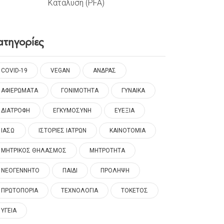
Κατάλυση (PFA)
ατηγορίες
COVID-19
VEGAN
ΑΝΔΡΑΣ
ΑΦΙΕΡΩΜΑΤΑ
ΓΟΝΙΜΟΤΗΤΑ
ΓΥΝΑΙΚΑ
ΔΙΑΤΡΟΦΗ
ΕΓΚΥΜΟΣΥΝΗ
ΕΥΕΞΙΑ
ΙΑΣΩ
ΙΣΤΟΡΙΕΣ ΙΑΤΡΩΝ
ΚΑΙΝΟΤΟΜΙΑ
ΜΗΤΡΙΚΟΣ ΘΗΛΑΣΜΟΣ
ΜΗΤΡΟΤΗΤΑ
ΝΕΟΓΕΝΝΗΤΟ
ΠΑΙΔΙ
ΠΡΟΛΗΨΗ
ΠΡΩΤΟΠΟΡΙΑ
ΤΕΧΝΟΛΟΓΙΑ
ΤΟΚΕΤΟΣ
ΥΓΕΙΑ