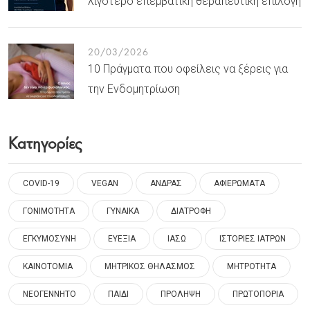
λιγότερο επεμβατική θεραπευτική επιλογή
20/03/2026
10 Πράγματα που οφείλεις να ξέρεις για
την Ενδομητρίωση
Κατηγορίες
COVID-19
VEGAN
ΑΝΔΡΑΣ
ΑΦΙΕΡΩΜΑΤΑ
ΓΟΝΙΜΟΤΗΤΑ
ΓΥΝΑΙΚΑ
ΔΙΑΤΡΟΦΗ
ΕΓΚΥΜΟΣΥΝΗ
ΕΥΕΞΙΑ
ΙΑΣΩ
ΙΣΤΟΡΙΕΣ ΙΑΤΡΩΝ
ΚΑΙΝΟΤΟΜΙΑ
ΜΗΤΡΙΚΟΣ ΘΗΛΑΣΜΟΣ
ΜΗΤΡΟΤΗΤΑ
ΝΕΟΓΕΝΝΗΤΟ
ΠΑΙΔΙ
ΠΡΟΛΗΨΗ
ΠΡΩΤΟΠΟΡΙΑ