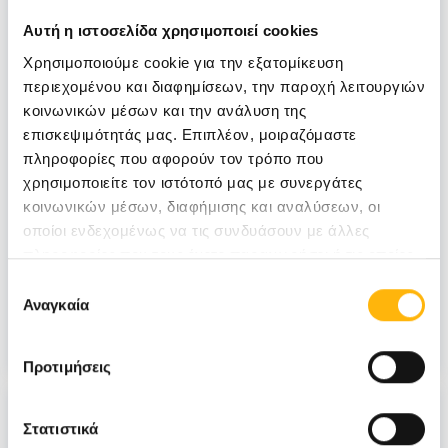
Αυτή η ιστοσελίδα χρησιμοποιεί cookies
Χρησιμοποιούμε cookie για την εξατομίκευση
περιεχομένου και διαφημίσεων, την παροχή λειτουργιών
κοινωνικών μέσων και την ανάλυση της
ΔΈΣΠΟΙΝΑ ΜΠΑΣΤΆΚΗ
επισκεψιμότητάς μας. Επιπλέον, μοιραζόμαστε
04/06/2021
πληροφορίες που αφορούν τον τρόπο που
Η ανάπτυξη του βρέφους, κατά το
χρησιμοποιείτε τον ιστότοπό μας με συνεργάτες
κοινωνικών μέσων, διαφήμισης και αναλύσεων, οι
πρώτο έτος ζωής
οποίοι ενδεχομένως να τις συνδυάσουν με άλλες
πληροφορίες που τους έχετε παραχωρήσει ή τις οποίες
ΠΑΙΔΙΑΤΡΙΚΗ
έχουν συλλέξει σε σχέση με την από μέρους σας χρήση
Επιλογή
των υπηρεσιών τους.
Αναγκαία
συγκατάθεσης
Νεογέννητο
Παιδί
Υγεία
Προτιμήσεις
Στατιστικά