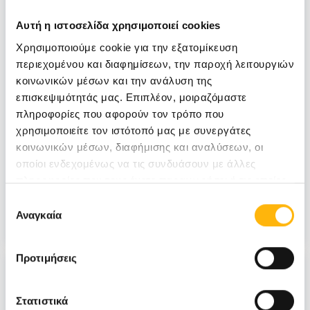
Αυτή η ιστοσελίδα χρησιμοποιεί cookies
ΙΑΣΩ & ΙΑΣΩ ΠΑΊΔΩΝ
Χρησιμοποιούμε cookie για την εξατομίκευση
25/02/2021
περιεχομένου και διαφημίσεων, την παροχή λειτουργιών
κοινωνικών μέσων και την ανάλυση της
Μωρό στο αυτοκίνητο. Πώς να
επισκεψιμότητάς μας. Επιπλέον, μοιραζόμαστε
τοποθετήσετε & να στερεώσετε
πληροφορίες που αφορούν τον τρόπο που
χρησιμοποιείτε τον ιστότοπό μας με συνεργάτες
σωστά το µωρό
κοινωνικών μέσων, διαφήμισης και αναλύσεων, οι
οποίοι ενδεχομένως να τις συνδυάσουν με άλλες
ΜΑΙΕΥΤΙΚΗ - ΓΥΝΑΙΚΟΛΟΓΙΚΗ
ΠΑΙΔΙΑΤΡΙΚΗ
πληροφορίες που τους έχετε παραχωρήσει ή τις οποίες
έχουν συλλέξει σε σχέση με την από μέρους σας χρήση
Επιλογή
Νεογέννητο
Παιδί
των υπηρεσιών τους.
Αναγκαία
συγκατάθεσης
Προτιμήσεις
Στατιστικά