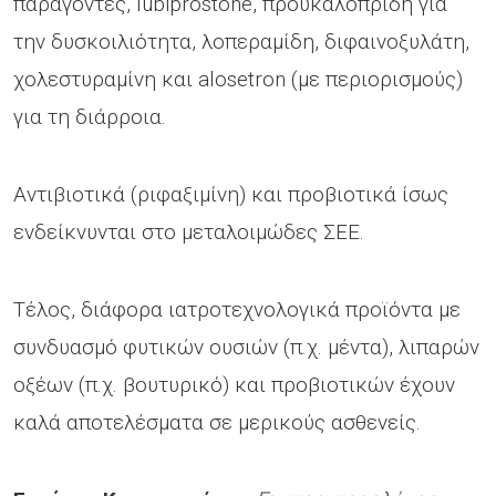
παράγοντες, lubiprostone, προυκαλοπρίδη για
την δυσκοιλιότητα, λοπεραμίδη, διφαινοξυλάτη,
χολεστυραμίνη και alosetron (με περιορισμούς)
για τη διάρροια.
Αντιβιοτικά (ριφαξιμίνη) και προβιοτικά ίσως
ενδείκνυνται στο μεταλοιμώδες ΣΕΕ.
Τέλος, διάφορα ιατροτεχνολογικά προϊόντα με
συνδυασμό φυτικών ουσιών (π.χ. μέντα), λιπαρών
οξέων (π.χ. βουτυρικό) και προβιοτικών έχουν
καλά αποτελέσματα σε μερικούς ασθενείς.