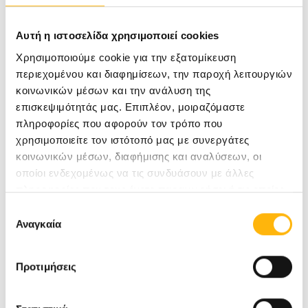
Πάντως, τα οργανικά νοσήματα του πεπτικού δεν
Αυτή η ιστοσελίδα χρησιμοποιεί cookies
είναι συχνότερα σε ασθενείς με ΣΕΕ. Το ΣΕΕ
Χρησιμοποιούμε cookie για την εξατομίκευση
περιεχομένου και διαφημίσεων, την παροχή λειτουργιών
είναι χρόνια καλοήθης λειτουργική πάθηση και η
κοινωνικών μέσων και την ανάλυση της
εδραίωση σχέσης εμπιστοσύνης μεταξύ
επισκεψιμότητάς μας. Επιπλέον, μοιραζόμαστε
πληροφορίες που αφορούν τον τρόπο που
ασθενούς και ιατρού είναι απαραίτητη.
χρησιμοποιείτε τον ιστότοπό μας με συνεργάτες
κοινωνικών μέσων, διαφήμισης και αναλύσεων, οι
Η πολυπλοκότητα της παθογένεσης του ΣΕΕ και
οποίοι ενδεχομένως να τις συνδυάσουν με άλλες
πληροφορίες που τους έχετε παραχωρήσει ή τις οποίες
η ετερογένεια των συμπτωμάτων είναι
έχουν συλλέξει σε σχέση με την από μέρους σας χρήση
Επιλογή
υπεύθυνες της έλλειψης αξιόπιστης θεραπείας.
των υπηρεσιών τους.
Αναγκαία
συγκατάθεσης
Διάφορες
εναλλακτικές θεραπείες
έχουν
δώσει αμφιλεγόμενα αποτελέσματα ενώ κάποιες
Προτιμήσεις
ψυχοθεραπευτικές μέθοδοι ή χαλαρωτικές