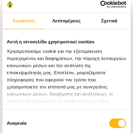
Αυτές οι δομές μπορεί να εμφανίζουν
Συναίνεση
Λεπτομέρειες
Σχετικά
παθολογίες ή ανατομικές παραλλαγές που ένας
άνδρας οφείλει να γνωρίζει. Ύπαρξη κιρσοκήλης
Αυτή η ιστοσελίδα χρησιμοποιεί cookies
(διάταση στις έσω σπερματικές φλέβες),
Χρησιμοποιούμε cookie για την εξατομίκευση
περιεχομένου και διαφημίσεων, την παροχή λειτουργιών
υδροκήλης (συλλογή υγρού εντός του οσχέου) ή
κοινωνικών μέσων και την ανάλυση της
κύστεων της επιδιδυμίδας μπορούν εύκολα να
επισκεψιμότητάς μας. Επιπλέον, μοιραζόμαστε
διαγνωστούν με βάση την προσεκτική ψηλάφηση
πληροφορίες που αφορούν τον τρόπο που
χρησιμοποιείτε τον ιστότοπό μας με συνεργάτες
του οσχέου.
κοινωνικών μέσων, διαφήμισης και αναλύσεων, οι
οποίοι ενδεχομένως να τις συνδυάσουν με άλλες
πληροφορίες που τους έχετε παραχωρήσει ή τις οποίες
Κλείνοντας αυτόν το συνοπτικό οδηγό
έχουν συλλέξει σε σχέση με την από μέρους σας χρήση
Επιλογή
αυτοεξέτασης, είναι σημαντικό να τονίσουμε
των υπηρεσιών τους.
Αναγκαία
συγκατάθεσης
πως η σημασία της τακτικής αυτοψηλάφησης