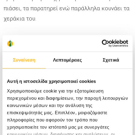
πιάσει, τα παρατηρεί ενώ παράλληλα κουνάει τα
χεράκια του.
Για τους πρώτους μήνες προτιμήστε να του
χαρίσετε πάνινα κουκλάκια, πάνινες μικρές
μπάλες, κουδουνίστρες αλλά και κρίκους για τα
Συναίνεση
Λεπτομέρειες
Σχετικά
δοντάκια που αρχίζουν να βγαίνουν.
Καθώς μεγαλώνει, αρχίζει να καταλαβαίνει τη
Αυτή η ιστοσελίδα χρησιμοποιεί cookies
σχέση αιτίας και αποτελέσματος. Έτσι τώρα
Χρησιμοποιούμε cookie για την εξατομίκευση
περιεχομένου και διαφημίσεων, την παροχή λειτουργιών
πιάνει, ζουλάει, δαγκώνει και πετάει κάτω το
κοινωνικών μέσων και την ανάλυση της
παιχνίδι για να δει τι θα συμβεί. Δώστε στο παιδί
επισκεψιμότητάς μας. Επιπλέον, μοιραζόμαστε
πληροφορίες που αφορούν τον τρόπο που
σας διασκεδαστικά και επιμορφωτικά παιχνίδια
χρησιμοποιείτε τον ιστότοπό μας με συνεργάτες
κατάλληλα για την ηλικία του που θα το
κοινωνικών μέσων, διαφήμισης και αναλύσεων, οι