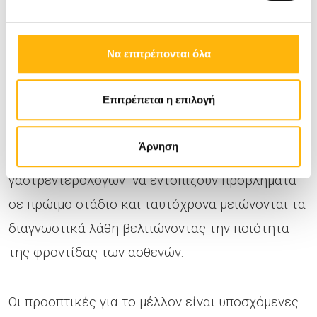
Συμπερασματικά η τεχνητή νοημοσύνη στο χώρο
της γαστρεντερολογίας βελτιώνει την ακρίβεια
Να επιτρέπονται όλα
στη διάγνωση και εξατομικεύει τη θεραπεία για
κάθε ασθενή επιταχύνοντας τη λήψη
Επιτρέπεται η επιλογή
αποφάσεων.
Άρνηση
Η ΑΙ ενισχύει την ικανότητα των
γαστρεντερολόγων να εντοπίζουν προβλήματα
σε πρώιμο στάδιο και ταυτόχρονα μειώνονται τα
διαγνωστικά λάθη βελτιώνοντας την ποιότητα
της φροντίδας των ασθενών.
Οι προοπτικές για το μέλλον είναι υποσχόμενες