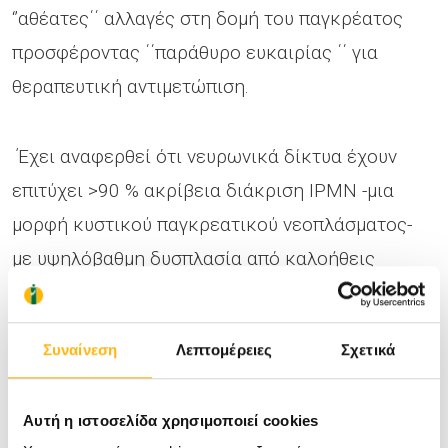
‘’αθέατες΄΄ αλλαγές στη δομή του παγκρέατος
προσφέροντας ΄΄παράθυρο ευκαιρίας ΄΄ για
θεραπευτική αντιμετώπιση.
Έχει αναφερθεί ότι νευρωνικά δίκτυα έχουν
επιτύχει >90 % ακρίβεια διάκριση IPMN -μια
μορφή κυστικού παγκρεατικού νεοπλάσματος-
με υψηλόβαθμη δυσπλασία από καλοήθεις
κύστεις.
Συναίνεση
Λεπτομέρειες
Σχετικά
Τέλος μπορούν να χρησιμοποιηθούν τα
προγνωστικά μοντέλα της AI στην οξεία
Αυτή η ιστοσελίδα χρησιμοποιεί cookies
παγκρεατίτιδα για να προβλεφθούν ποιοι