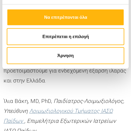
Στην παρούσα φάση δεν υφίσταται λόγος
Να επιτρέπονται όλα
ιδιαίτερης ανησυχίας, αλλά πρέπει οι αρμόδιες
Αρχές να βρίσκονται σε εγρήγορση, καθώς
Επιτρέπεται η επιλογή
παρατηρείται όπως προαναφέρθηκε αύξηση
κρουσμάτων σε χώρες της Ευρώπης και αυτό
Άρνηση
που πρέπει να κάνουμε είναι να
προετοιμαστούμε για ενδεχόμενη έξαρση ιλαράς
και στην Ελλάδα.
Ίλια Βάκη, MD, PhD,
Παιδίατρος-Λοιμωξιολόγος,
Υπεύθυνη
Λοιμωξιολογικού Τμήματος ΙΑΣΩ
Παίδων
, Επιμελήτρια Εξωτερικών Ιατρείων
ΙΑΣΩ Παίδων