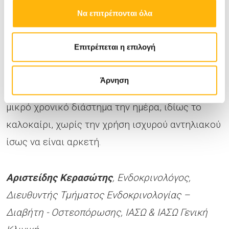
μπορεί να έχει ανεπάρκεια της βιταμίνης.
Να επιτρέπονται όλα
Με βάση τα παραπάνω είναι λογικό να
Επιτρέπεται η επιλογή
αναρωτηθούμε αν έχουμε έλλειψη από την
βιταμίνη D και να την μετρήσουμε. Ακόμη και εάν
Άρνηση
δεν έχουμε, τουλάχιστον έκθεση στον ήλιο για
μικρό χρονικό διάστημα την ημέρα, ιδίως το
καλοκαίρι, χωρίς την χρήση ισχυρού αντηλιακού
ίσως να είναι αρκετή.
Αριστείδης Κερασώτης
, Ενδοκρινολόγος,
Διευθυντής Τμήματος Ενδοκρινολογίας –
Διαβήτη - Οστεοπόρωσης, ΙΑΣΩ & ΙΑΣΩ Γενική