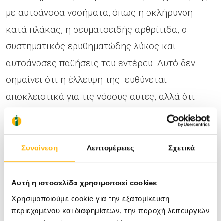
με αυτοάνοσα νοσήματα, όπως η σκλήρυνση
κατά πλάκας, η ρευματοειδής αρθρίτιδα, ο
συστηματικός ερυθηματώδης λύκος και
αυτοάνοσες παθήσεις του εντέρου. Αυτό δεν
σημαίνει ότι η έλλειψη της ευθύνεται
αποκλειστικά για τις νόσους αυτές, αλλά ότι
μπορεί η χορήγηση της να βοηθήσει στην
βελτίωση.
Συναίνεση
Λεπτομέρειες
Σχετικά
Ακόμη, κάποιες ενθαρρυντικές, αλλά
ανεπιβεβαίωτες, μελέτες δείχνουν πιθανή
Αυτή η ιστοσελίδα χρησιμοποιεί cookies
βελτίωση της πορείας της νόσου σε ορισμένες
Χρησιμοποιούμε cookie για την εξατομίκευση
περιεχομένου και διαφημίσεων, την παροχή λειτουργιών
νεοπλασίες με την χορήγηση της βιταμίνης.