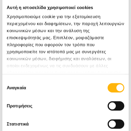
Αυτή η ιστοσελίδα χρησιμοποιεί cookies
Χρησιμοποιούμε cookie για την εξατομίκευση
περιεχομένου και διαφημίσεων, την παροχή λειτουργιών
ΒΕΡΙΓΟΣ ΚΟΣΜΑΣ
κοινωνικών μέσων και την ανάλυση της
ΑΚΤΙΝΟΘΕΡΑΠΕΥΤΗΣ-ΟΓΚΟΛΟΓΟΣ
επισκεψιμότητάς μας. Επιπλέον, μοιραζόμαστε
ΚΕΝΤΡΟ ΑΚΤΙΝΟΘΕΡΑΠΕΥΤΙΚΗΣ ΟΓΚΟΛΟΓΙΑΣ
πληροφορίες που αφορούν τον τρόπο που
χρησιμοποιείτε τον ιστότοπό μας με συνεργάτες
ΓΕΝΙΚΉ ΚΛΙΝΙΚΉ
κοινωνικών μέσων, διαφήμισης και αναλύσεων, οι
οποίοι ενδεχομένως να τις συνδυάσουν με άλλες
πληροφορίες που τους έχετε παραχωρήσει ή τις οποίες
Μάθετε Περισσότερα
έχουν συλλέξει σε σχέση με την από μέρους σας χρήση
Επιλογή
των υπηρεσιών τους.
Αναγκαία
συγκατάθεσης
Προτιμήσεις
Στατιστικά