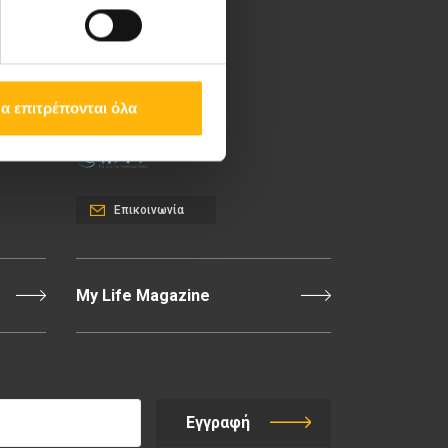
Λεωφ. Κηφισίας 37-39,
151 23 Μαρούσι, Αθήνα
Τηλ. Κέντρο: 210 61 84
000
α επιτρέπονται όλα
Email:
info@iaso.gr
Επικοινωνία
My Life Magazine
Εγγραφή