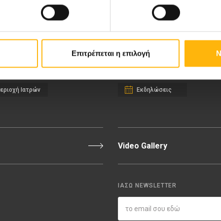
ιευτική-Γυναικολογική Κλινική
Διακρίσεις & Βραβεία
νική Κλινική
Medical Directory
αίδων
Τιμοκατάλογος
σσαλίας
Ευκαιρίες Καριέρας
Επιτρέπεται η επιλογή
Ν
εριοχή Ιατρών
Εκδηλώσεις
Video Gallery
ΙΑΣΩ NEWSLETTER