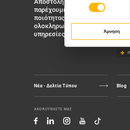
Αποστολή μας να
ΙΑΣΩ Μα
παρέχουμε υψηλής
ΙΑΣΩ Γε
ποιότητας
ΙΑΣΩ Π
ολοκληρωμένες
ΙΑΣΩ Θε
Άρνηση
υπηρεσίες υγείας.
Π
Νέα - Δελτία Τύπου
Blog
ΑΚΟΛΟΥΘΗΣΤΕ ΜΑΣ