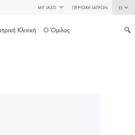
MY IASO
ΠΕΡΙΟΧΉ ΙΑΤΡΏΝ
EL
ατρική Κλινική
Ο Όμιλος