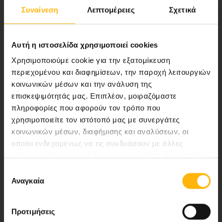
Αποστολή μας να παρέχουμε υψηλής
Συναίνεση
Λεπτομέρειες
Σχετικά
ποιότητας ολοκληρωμένες υπηρεσίες
υγείας.
Αυτή η ιστοσελίδα χρησιμοποιεί cookies
Χρησιμοποιούμε cookie για την εξατομίκευση
περιεχομένου και διαφημίσεων, την παροχή λειτουργιών
Περιοχή Ιατρών
κοινωνικών μέσων και την ανάλυση της
επισκεψιμότητάς μας. Επιπλέον, μοιραζόμαστε
Εκδηλώσεις
πληροφορίες που αφορούν τον τρόπο που
χρησιμοποιείτε τον ιστότοπό μας με συνεργάτες
κοινωνικών μέσων, διαφήμισης και αναλύσεων, οι
Επικοινωνία
οποίοι ενδεχομένως να τις συνδυάσουν με άλλες
πληροφορίες που τους έχετε παραχωρήσει ή τις οποίες
Λεωφ. Κηφισίας 37-39,
έχουν συλλέξει σε σχέση με την από μέρους σας χρήση
Επιλογή
151 23 Μαρούσι, Αθήνα Τηλ. Κέντρο: 210 61 84 000
των υπηρεσιών τους.
Αναγκαία
συγκατάθεσης
Email:
info@iaso.gr
Προτιμήσεις