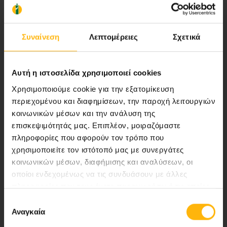
Αποστολή μας να παρέχουμε υψηλής
ποιότητας ολοκληρωμένες υπηρεσίες
υγείας.
Συναίνεση
Λεπτομέρειες
Σχετικά
Αυτή η ιστοσελίδα χρησιμοποιεί cookies
Περιοχή Ιατρών
Χρησιμοποιούμε cookie για την εξατομίκευση
περιεχομένου και διαφημίσεων, την παροχή λειτουργιών
Εκδηλώσεις
κοινωνικών μέσων και την ανάλυση της
επισκεψιμότητάς μας. Επιπλέον, μοιραζόμαστε
Επικοινωνία
πληροφορίες που αφορούν τον τρόπο που
χρησιμοποιείτε τον ιστότοπό μας με συνεργάτες
κοινωνικών μέσων, διαφήμισης και αναλύσεων, οι
Λεωφ. Κηφισίας 37-39,
οποίοι ενδεχομένως να τις συνδυάσουν με άλλες
151 23 Μαρούσι, Αθήνα Τηλ. Κέντρο: 210 61 84 000
πληροφορίες που τους έχετε παραχωρήσει ή τις οποίες
Email:
info@iaso.gr
έχουν συλλέξει σε σχέση με την από μέρους σας χρήση
Επιλογή
των υπηρεσιών τους.
Αναγκαία
συγκατάθεσης