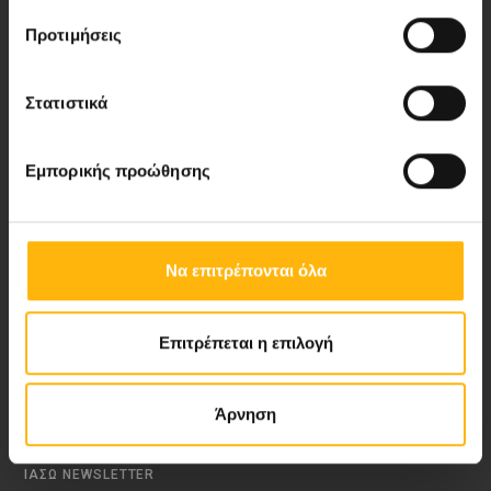
Προτιμήσεις
Νέα - Δελτία Τύπου
Στατιστικά
Blog
Εμπορικής προώθησης
Video Gallery
My Life Magazine
Να επιτρέπονται όλα
Medical Directory
Επιτρέπεται η επιλογή
ΑΚΟΛΟΥΘΗΣΤΕ ΜΑΣ
Άρνηση
ΙΑΣΩ NEWSLETTER