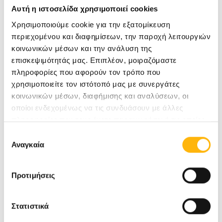
Αυτή η ιστοσελίδα χρησιμοποιεί cookies
Χρησιμοποιούμε cookie για την εξατομίκευση
Συντάκτης Άρθρου
περιεχομένου και διαφημίσεων, την παροχή λειτουργιών
κοινωνικών μέσων και την ανάλυση της
επισκεψιμότητάς μας. Επιπλέον, μοιραζόμαστε
ΕΛΕΥΘΕΡΙΑΔΗΣ ΗΛΙΑΣ
πληροφορίες που αφορούν τον τρόπο που
ΕΠΕΜΒΑΤΙΚΟΣ ΚΑΡΔΙΟΛΟΓΟΣ
χρησιμοποιείτε τον ιστότοπό μας με συνεργάτες
κοινωνικών μέσων, διαφήμισης και αναλύσεων, οι
οποίοι ενδεχομένως να τις συνδυάσουν με άλλες
Δείτε κι άλλα άρθρα του ιατρού
πληροφορίες που τους έχετε παραχωρήσει ή τις οποίες
ΚΑΛΑΝΤΖΗ ΜΑΡΙΑ
έχουν συλλέξει σε σχέση με την από μέρους σας χρήση
Επιλογή
ΚΑΡΔΙΟΛΟΓΟΣ
των υπηρεσιών τους.
Αναγκαία
συγκατάθεσης
Δείτε κι άλλα άρθρα του ιατρού
Προτιμήσεις
Σχετικά Άρθρα
Στατιστικά