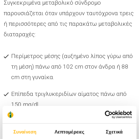
Συγκεκριμένα μεταβολικό σύνδρομο
παρουσιάζεται όταν υπάρχουν ταυτόχρονα τρεις
ή περισσότερες από τις παρακάτω μεταβολικές
διαταραχές:
Περίμετρος μέσης (αυξημένο λίπος γύρω από
τη μέση) πάνω από 102 cm στον άνδρα ή 88
cm στη γυναίκα.
Επίπεδα τριγλυκεριδίων αίματος πάνω από
150 mg/dl.
Επίπεδα HDL κάτω από 40 mg/dl στον άνδρα
και κάτω από 50 mg/dl στην γυναίκα.
Συναίνεση
Λεπτομέρειες
Σχετικά