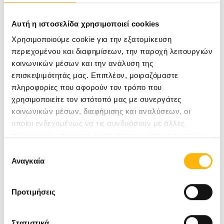
Συστολική αρτηριακή πίεση αίματος πάνω
Αυτή η ιστοσελίδα χρησιμοποιεί cookies
από 130 mmHg και διαστολική πάνω από 85
Χρησιμοποιούμε cookie για την εξατομίκευση
mmHg.
περιεχομένου και διαφημίσεων, την παροχή λειτουργιών
κοινωνικών μέσων και την ανάλυση της
Γλυκόζη αίματος νηστείας πάνω από 110
επισκεψιμότητάς μας. Επιπλέον, μοιραζόμαστε
πληροφορίες που αφορούν τον τρόπο που
mg/dl.
χρησιμοποιείτε τον ιστότοπό μας με συνεργάτες
κοινωνικών μέσων, διαφήμισης και αναλύσεων, οι
οποίοι ενδεχομένως να τις συνδυάσουν με άλλες
Άνδρας
Γυναίκα
Διατροφή
Ευεξία
πληροφορίες που τους έχετε παραχωρήσει ή τις οποίες
Πρόληψη
Υγεία
έχουν συλλέξει σε σχέση με την από μέρους σας χρήση
Επιλογή
των υπηρεσιών τους.
Αναγκαία
συγκατάθεσης
Συντάκτης Άρθρου
Προτιμήσεις
ΑΛΜΠΑΝΟΠΟΥΛΟΣ ΚΩΝΣΤΑΝΤΙΝΟΣ
Στατιστικά