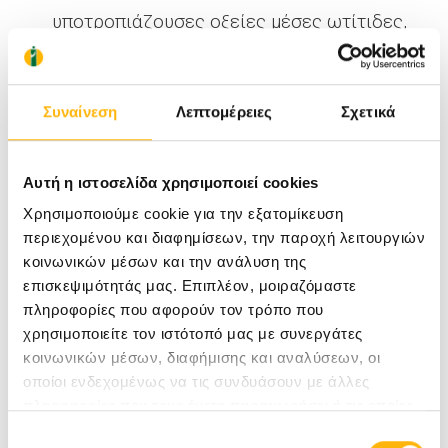
υποτροπιάζουσες οξείες μέσες ωτίτιδες,
συχνές λοιμώξεις του αναπνευστικού και το
ιστορικό προωρότητας ή άλλων παθήσεων
Συναίνεση
Λεπτομέρειες
Σχετικά
που επηρεάζουν την εξέλιξη της ακοής και
της ομιλίας (υπερτροφία αδενοειδών
Αυτή η ιστοσελίδα χρησιμοποιεί cookies
εκβλαστήσεων, γενετικά σύνδρομα, σχιστίες
Χρησιμοποιούμε cookie για την εξατομίκευση
κ.ά.).
περιεχομένου και διαφημίσεων, την παροχή λειτουργιών
Η διαταραχή της ποιότητας ζωής και ο
κοινωνικών μέσων και την ανάλυση της
επισκεψιμότητάς μας. Επιπλέον, μοιραζόμαστε
βαθμός δυσκολίας που παρουσιάζεται λόγω
πληροφορίες που αφορούν τον τρόπο που
των συμπτωμάτων.
χρησιμοποιείτε τον ιστότοπό μας με συνεργάτες
κοινωνικών μέσων, διαφήμισης και αναλύσεων, οι
Η επιλογή της στρατηγικής αντιμετώπισης
οποίοι ενδεχομένως να τις συνδυάσουν με άλλες
πληροφορίες που τους έχετε παραχωρήσει ή τις οποίες
γίνεται λαμβάνοντας υπόψη τους παραπάνω
έχουν συλλέξει σε σχέση με την από μέρους σας χρήση
Επιλογή
παράγοντες και συνεπώς διαφέρει μεταξύ