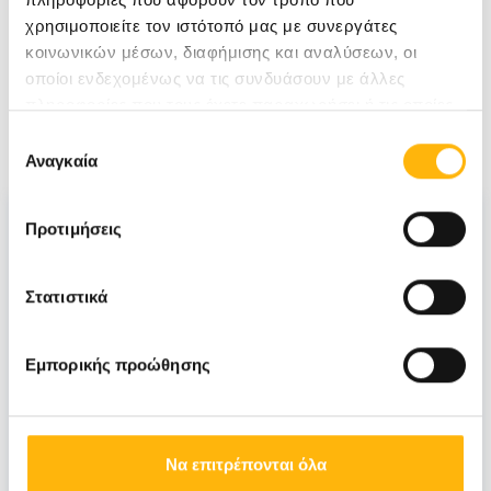
Γυναίκα
Εγκυμοσύνη
Ευεξία
Μητρότητα
χρησιμοποιείτε τον ιστότοπό μας με συνεργάτες
κοινωνικών μέσων, διαφήμισης και αναλύσεων, οι
Υγεία
οποίοι ενδεχομένως να τις συνδυάσουν με άλλες
πληροφορίες που τους έχετε παραχωρήσει ή τις οποίες
Σχετικά Άρθρα
έχουν συλλέξει σε σχέση με την από μέρους σας χρήση
Επιλογή
των υπηρεσιών τους.
Αναγκαία
συγκατάθεσης
Προτιμήσεις
Στατιστικά
Εμπορικής προώθησης
Να επιτρέπονται όλα