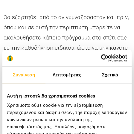
Θα εξαρτηθεί από το αν γυμναζόσασταν και πριν,
όπου και σε αυτή την περίπτωση μπορείτε να
ακολουθήσετε κάποιο πρόγραμμα στο σπίτι σας
με την καθοδήγηση ειδικού, ώστε να μην κάνετε
κάποια λάθος άσκηση.
Συναίνεση
Λεπτομέρειες
Σχετικά
Συμβουλή μου στις μέλλουσες, αλλά και τις νέες
μαμάδες είναι να μην πιέζεστε και να ακούτε το
Αυτή η ιστοσελίδα χρησιμοποιεί cookies
σώμα σας, ιδιαίτερα σε αυτή την περίοδο της
Χρησιμοποιούμε cookie για την εξατομίκευση
ζωής σας!
περιεχομένου και διαφημίσεων, την παροχή λειτουργιών
Και πάνω απ’ όλα… να μην ξεχνάτε τον εαυτό
κοινωνικών μέσων και την ανάλυση της
επισκεψιμότητάς μας. Επιπλέον, μοιραζόμαστε
σας!
πληροφορίες που αφορούν τον τρόπο που