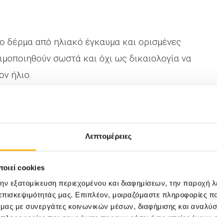
ο δέρμα από ηλιακό έγκαυμα και ορισμένες
ιμοποιηθούν σωστά και όχι ως δικαιολογία να
ον ήλιο.
 ένδειξη προστασία από UVAκαι UVB ακτίνες.
Λεπτομέρειες
τη προστασίας (SPF) τουλάχιστον 15 έως 50.
οιεί cookies
ικό oxybenzone, καθώς υπάρχει υποψία για
την εξατομίκευση περιεχομένου και διαφημίσεων, την παροχή 
 επισκεψιμότητάς μας. Επιπλέον, μοιραζόμαστε πληροφορίες π
ό μας με συνεργάτες κοινωνικών μέσων, διαφήμισης και αναλύσ