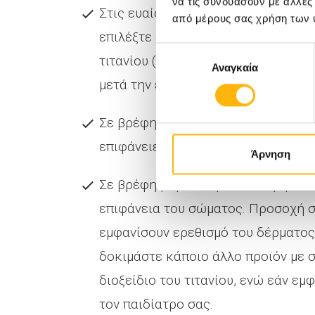
να τις συνδυάσουν με άλλες
Στις ευαίσθητες περιοχές του σώμα
από μέρους σας χρήση των 
επιλέξτε αντηλιακό με συστατικά ο
Επιλογή
τιτανίου (zincoxide, titaniumdioxid
Αναγκαία
συγκατάθεσης
μετά την εφαρμογή τους, ενώ συχνά
Σε βρέφη μικρότερα των 6 μηνών, 
επιφάνειες του σώματος, όπως στ
Άρνηση
Σε βρέφη μεγαλύτερα των 6 μηνών,
επιφάνεια του σώματος. Προσοχή σ
εμφανίσουν ερεθισμό του δέρματος
δοκιμάστε κάποιο άλλο προϊόν με 
διοξείδιο του τιτανίου, ενώ εάν εμ
τον παιδίατρο σας.