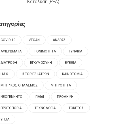
Κατάλυση (PFA)
ατηγορίες
COVID-19
VEGAN
ΑΝΔΡΑΣ
ΑΦΙΕΡΩΜΑΤΑ
ΓΟΝΙΜΟΤΗΤΑ
ΓΥΝΑΙΚΑ
ΔΙΑΤΡΟΦΗ
ΕΓΚΥΜΟΣΥΝΗ
ΕΥΕΞΙΑ
ΙΑΣΩ
ΙΣΤΟΡΙΕΣ ΙΑΤΡΩΝ
ΚΑΙΝΟΤΟΜΙΑ
ΜΗΤΡΙΚΟΣ ΘΗΛΑΣΜΟΣ
ΜΗΤΡΟΤΗΤΑ
ΝΕΟΓΕΝΝΗΤΟ
ΠΑΙΔΙ
ΠΡΟΛΗΨΗ
ΠΡΩΤΟΠΟΡΙΑ
ΤΕΧΝΟΛΟΓΙΑ
ΤΟΚΕΤΟΣ
ΥΓΕΙΑ