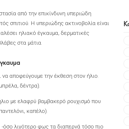
στασία από την επικίνδυνη υπεριώδη
Κ
τός σπιτιού. Η υπεριώδης ακτινοβολία είναι
καλέσει ηλιακό έγκαυμα, δερματικές
λάβες στα μάτια.
έγκαυμα
 να αποφεύγουμε την έκθεση στον ήλιο.
μπρέλα, δέντρα).
ήλιο με ελαφρύ βαμβακερό ρουχισμό που
παντελόνι, καπέλο).
 -όσο λιγότερο φως τα διαπερνά τόσο πιο