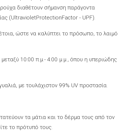
α ρούχα διαθέτουν σήμανση παράγοντα
 (UltravioletProtectionFactor - UPF).
τοια, ώστε να καλύπτει το πρόσωπο, το λαιμό
εταξύ 10:00 π.μ.- 4:00 μ.μ., όπου η υπεριώδης
γυαλιά, με τουλάχιστον 99% UV προστασία.
τατεύουν τα μάτια και το δέρμα τους από τον
ίτε το πρότυπό τους.