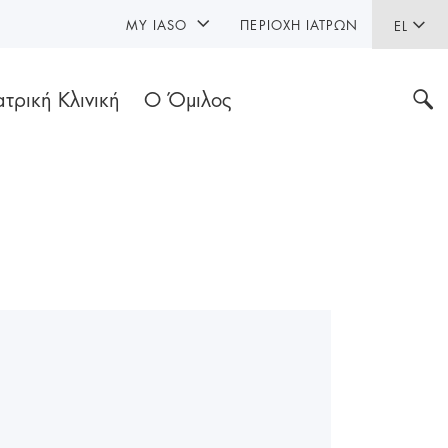
MY IASO
ΠΕΡΙΟΧΉ ΙΑΤΡΏΝ
EL
ατρική Κλινική
Ο Όμιλος