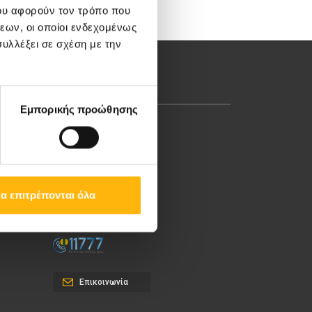
ου αφορούν τον τρόπο που
εων, οι οποίοι ενδεχομένως
υλλέξει σε σχέση με την
Εμπορικής προώθησης
Λεωφ. Κηφισίας 37-39,
151 23 Μαρούσι, Αθήνα
Τηλ. Κέντρο: 210 61 84
α επιτρέπονται όλα
000
Email:
info@iaso.gr
Επικοινωνία