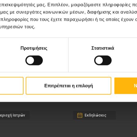
 επισκεψιμότητάς μας. Επιπλέον, μοιραζόμαστε πληροφορίες π
ό μας με συνεργάτες κοινωνικών μέσων, διαφήμισης και αναλύσ
 πληροφορίες που τους έχετε παραχωρήσει ή τις οποίες έχουν σ
υπηρεσιών τους.
Προτιμήσεις
Στατιστικά
ιευτική-Γυναικολογική Κλινική
Διακρίσεις & Βραβεία
νική Κλινική
Medical Directory
αίδων
Τιμοκατάλογος
Επιτρέπεται η επιλογή
Ν
σσαλίας
Ευκαιρίες Καριέρας
εριοχή Ιατρών
Εκδηλώσεις