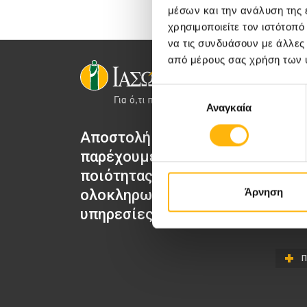
μέσων και την ανάλυση της
χρησιμοποιείτε τον ιστότοπ
να τις συνδυάσουν με άλλες
από μέρους σας χρήση των 
Επιλογή
Αναγκαία
συγκατάθεσης
Αποστολή μας να
ΙΑΣΩ Μα
παρέχουμε υψηλής
ΙΑΣΩ Γε
ποιότητας
ΙΑΣΩ Π
Άρνηση
ολοκληρωμένες
ΙΑΣΩ Θε
υπηρεσίες υγείας.
Π