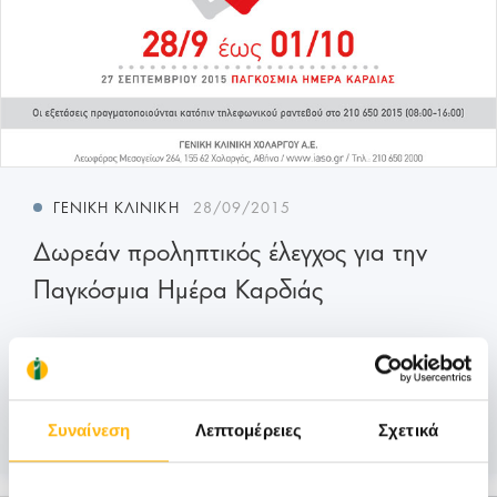
ΓΕΝΙΚΉ ΚΛΙΝΙΚΉ
28/09/2015
Δωρεάν προληπτικός έλεγχος για την
Παγκόσμια Ημέρα Καρδιάς
Με αφορμή την Παγκόσμια Ημέρα Καρδιάς
(Κυριακή 27 Σεπτεμβρίου), το ΙΑΣΩ Genera...
Μάθετε Περισσότερα
Συναίνεση
Λεπτομέρειες
Σχετικά