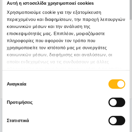
Αυτή η ιστοσελίδα χρησιμοποιεί cookies
ΑΝΕΝΕΡΓΗ
ΠΡΟΣΦΟΡΑ
Χρησιμοποιούμε cookie για την εξατομίκευση
περιεχομένου και διαφημίσεων, την παροχή λειτουργιών
κοινωνικών μέσων και την ανάλυση της
επισκεψιμότητάς μας. Επιπλέον, μοιραζόμαστε
πληροφορίες που αφορούν τον τρόπο που
χρησιμοποιείτε τον ιστότοπό μας με συνεργάτες
κοινωνικών μέσων, διαφήμισης και αναλύσεων, οι
οποίοι ενδεχομένως να τις συνδυάσουν με άλλες
πληροφορίες που τους έχετε παραχωρήσει ή τις οποίες
έχουν συλλέξει σε σχέση με την από μέρους σας χρήση
Επιλογή
των υπηρεσιών τους.
Αναγκαία
συγκατάθεσης
Προτιμήσεις
ΓΕΝΙΚΉ ΚΛΙΝΙΚΉ
14/09/2015
Παγκόσμια Ημέρα κατά του Καρκίνου
Στατιστικά
του Προστάτη ΔΩΡΕΑΝ PSA, Free PSA