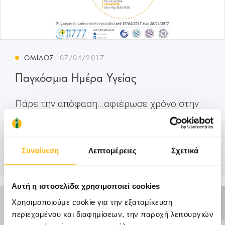
ΌΜΙΛΟΣ
07/04/2017
Παγκόσμια Ημέρα Υγείας
Πάρε την απόφαση…αφιέρωσε χρόνο στην
υγεία σου!Με το μήνυμα «Πάρε την
απόφαση…...
Συναίνεση
Λεπτομέρειες
Σχετικά
Μάθετε Περισσότερα
Αυτή η ιστοσελίδα χρησιμοποιεί cookies
ΑΝΕΝΕΡΓΗ
Χρησιμοποιούμε cookie για την εξατομίκευση
ΠΡΟΣΦΟΡΑ
περιεχομένου και διαφημίσεων, την παροχή λειτουργιών