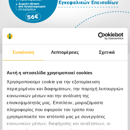
Συναίνεση
Λεπτομέρειες
Σχετικά
ΓΕΝΙΚΉ ΚΛΙΝΙΚΉ
31/10/2016
Εγκεφαλικό επεισόδιο - Ολοκληρωμένος
Αυτή η ιστοσελίδα χρησιμοποιεί cookies
Χρησιμοποιούμε cookie για την εξατομίκευση
προληπτικός έλεγχος σε προνομιακή τιμή
περιεχομένου και διαφημίσεων, την παροχή λειτουργιών
κοινωνικών μέσων και την ανάλυση της
Με αφορμή την Παγκόσμια Ημέρα κατά των
επισκεψιμότητάς μας. Επιπλέον, μοιραζόμαστε
Εγκεφαλικών Επεισοδίων (29 Οκτωβρίου) κ...
πληροφορίες που αφορούν τον τρόπο που
χρησιμοποιείτε τον ιστότοπό μας με συνεργάτες
Μάθετε Περισσότερα
κοινωνικών μέσων, διαφήμισης και αναλύσεων, οι