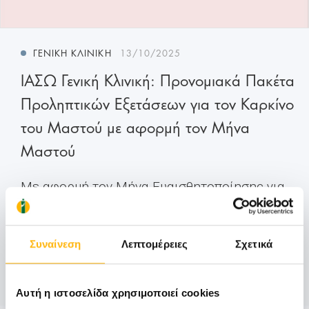
ΓΕΝΙΚΉ ΚΛΙΝΙΚΉ
13/10/2025
ΙΑΣΩ Γενική Κλινική: Προνομιακά Πακέτα
Προληπτικών Εξετάσεων για τον Καρκίνο
του Μαστού με αφορμή τον Μήνα
Μαστού
Με αφορμή τον Μήνα Ευαισθητοποίησης για
τον Καρκίνο του Μαστού, το ΙΑΣΩ Γενική
Κλινική συμμετέχει ενεργά στην προσπάθεια
Συναίνεση
Λεπτομέρειες
Σχετικά
ενημέρωσης και πρόληψ...
Μάθετε Περισσότερα
Αυτή η ιστοσελίδα χρησιμοποιεί cookies