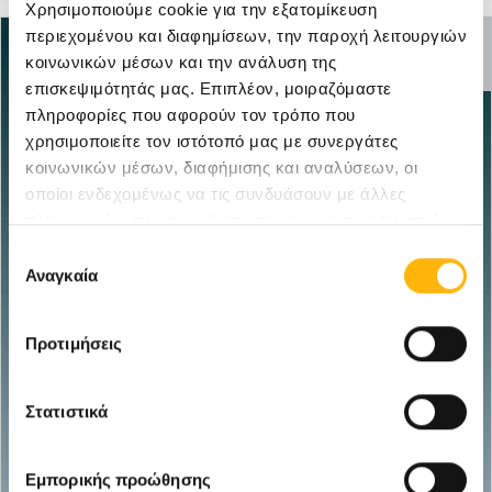
Χρησιμοποιούμε cookie για την εξατομίκευση
περιεχομένου και διαφημίσεων, την παροχή λειτουργιών
ΑΝΕΝΕΡΓΗ
ΠΡΟΣΦΟΡΑ
κοινωνικών μέσων και την ανάλυση της
επισκεψιμότητάς μας. Επιπλέον, μοιραζόμαστε
πληροφορίες που αφορούν τον τρόπο που
χρησιμοποιείτε τον ιστότοπό μας με συνεργάτες
κοινωνικών μέσων, διαφήμισης και αναλύσεων, οι
οποίοι ενδεχομένως να τις συνδυάσουν με άλλες
πληροφορίες που τους έχετε παραχωρήσει ή τις οποίες
έχουν συλλέξει σε σχέση με την από μέρους σας χρήση
Επιλογή
των υπηρεσιών τους.
Αναγκαία
συγκατάθεσης
Προτιμήσεις
Στατιστικά
Εμπορικής προώθησης