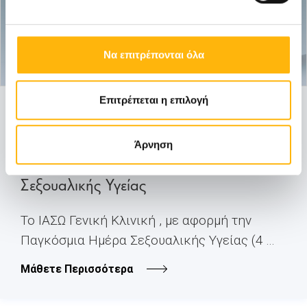
Να επιτρέπονται όλα
Επιτρέπεται η επιλογή
ΓΕΝΙΚΉ ΚΛΙΝΙΚΉ
01/09/2025
ΙΑΣΩ Γενική Κλινική: Προσφορά Ελέγχου
Άρνηση
ΣΜΝ με αφορμή την Παγκόσμια Ημέρα
Σεξουαλικής Υγείας
Το ΙΑΣΩ Γενική Κλινική , με αφορμή την
Παγκόσμια Ημέρα Σεξουαλικής Υγείας (4 ...
Μάθετε Περισσότερα