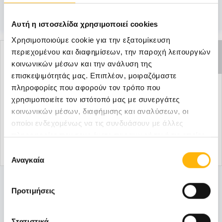
Μάθετε Περισσότερα
Αυτή η ιστοσελίδα χρησιμοποιεί cookies
Χρησιμοποιούμε cookie για την εξατομίκευση
ΑΝΕΝΕΡΓΗ
περιεχομένου και διαφημίσεων, την παροχή λειτουργιών
ΠΡΟΣΦΟΡΑ
κοινωνικών μέσων και την ανάλυση της
επισκεψιμότητάς μας. Επιπλέον, μοιραζόμαστε
πληροφορίες που αφορούν τον τρόπο που
χρησιμοποιείτε τον ιστότοπό μας με συνεργάτες
κοινωνικών μέσων, διαφήμισης και αναλύσεων, οι
οποίοι ενδεχομένως να τις συνδυάσουν με άλλες
πληροφορίες που τους έχετε παραχωρήσει ή τις οποίες
έχουν συλλέξει σε σχέση με την από μέρους σας χρήση
Επιλογή
των υπηρεσιών τους.
Αναγκαία
συγκατάθεσης
ΠΑΙΔΙΑΤΡΙΚΉ
18/07/2017
Προτιμήσεις
Παγκόσμια Ημέρα Αλλεργίας –
Προσφορά στο Αλλεργιολογικό Τμήμα
Στατιστικά