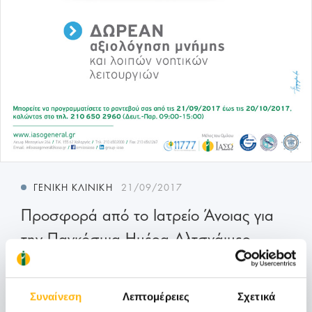
ΓΕΝΙΚΉ ΚΛΙΝΙΚΉ
21/09/2017
Προσφορά από το Ιατρείο Άνοιας για
την Παγκόσμια Ημέρα Αλτσχάιμερ
Το Ιατρείο Άνοιας του ΙΑΣΩ General, με
αφορμή την Παγκόσμια Ημέρα Αλτσχάιμερ (...
Συναίνεση
Λεπτομέρειες
Σχετικά