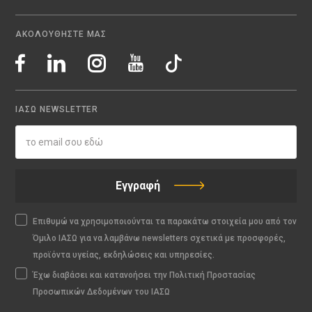
ΑΚΟΛΟΥΘΗΣΤΕ ΜΑΣ
ΙΑΣΩ NEWSLETTER
Εγγραφή
Επιθυμώ να χρησιμοποιούνται τα παρακάτω στοιχεία μου από τον
Όμιλο ΙΑΣΩ για να λαμβάνω newsletters σχετικά με προσφορές,
προϊόντα υγείας, εκδηλώσεις και υπηρεσίες.
Έχω διαβάσει και κατανοήσει την Πολιτική Προστασίας
Προσωπικών Δεδομένων του ΙΑΣΩ