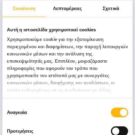
Συναίνεση
Λεπτομέρειες
Σχετικά
Αν. Διευθυντής
Αυτή η ιστοσελίδα χρησιμοποιεί cookies
Χρησιμοποιούμε cookie για την εξατομίκευση
ΣΤΕΦΑΝΗΣ ΠΑΝΑΓΙΩΤΗΣ
περιεχομένου και διαφημίσεων, την παροχή λειτουργιών
κοινωνικών μέσων και την ανάλυση της
επισκεψιμότητάς μας. Επιπλέον, μοιραζόμαστε
πληροφορίες που αφορούν τον τρόπο που
Επιμελητής
χρησιμοποιείτε τον ιστότοπό μας με συνεργάτες
κοινωνικών μέσων, διαφήμισης και αναλύσεων, οι
οποίοι ενδεχομένως να τις συνδυάσουν με άλλες
ΝΙΚΗΤΑΚΗΣ ΝΙΚΟΛΑΟΣ
πληροφορίες που τους έχετε παραχωρήσει ή τις οποίες
έχουν συλλέξει σε σχέση με την από μέρους σας χρήση
Επιλογή
των υπηρεσιών τους.
Αναγκαία
συγκατάθεσης
Νέα
Προτιμήσεις