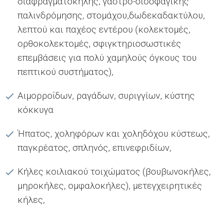
διαφραγματοκήλης, γαστρο-οισοφαγικής
παλινδρόμησης, στομάχου,δωδεκαδακτύλου,
λεπτού και παχέος εντέρου (κολεκτομές,
ορθοκολεκτομές, σφιγκτηριοσωστικές
επεμβάσεις για πολύ χαμηλούς όγκους του
πεπτικού συστήματος),
Αιμορροΐδων, ραγάδων, συριγγίων, κύστης
κόκκυγα
Ήπατος, χοληφόρων και χοληδόχου κύστεως,
παγκρέατος, σπληνός, επινεφριδίων,
Κήλες κοιλιακού τοιχώματος (βουβωνοκήλες,
μηροκήλες, ομφαλοκήλες), μετεγχειρητικές
κήλες,