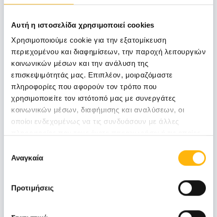
Αναπληρωτής Διευθυντής
Αυτή η ιστοσελίδα χρησιμοποιεί cookies
Χρησιμοποιούμε cookie για την εξατομίκευση
ΜΠΙΣΤΑΡΑΚΗΣ ΔΗΜΗΤΡΙΟΣ
περιεχομένου και διαφημίσεων, την παροχή λειτουργιών
κοινωνικών μέσων και την ανάλυση της
επισκεψιμότητάς μας. Επιπλέον, μοιραζόμαστε
Επιμελητές
πληροφορίες που αφορούν τον τρόπο που
χρησιμοποιείτε τον ιστότοπό μας με συνεργάτες
κοινωνικών μέσων, διαφήμισης και αναλύσεων, οι
ΝΤΟΜΗ ΒΑΣΙΛΕΙΑ
οποίοι ενδεχομένως να τις συνδυάσουν με άλλες
πληροφορίες που τους έχετε παραχωρήσει ή τις οποίες
έχουν συλλέξει σε σχέση με την από μέρους σας χρήση
Επιλογή
των υπηρεσιών τους.
Αναγκαία
συγκατάθεσης
ΣΥΚΑ ΑΝΝΑ
Προτιμήσεις