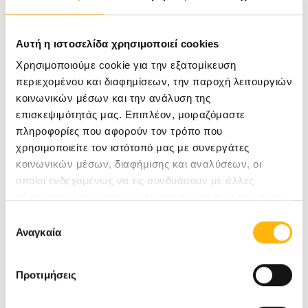
Αυτή η ιστοσελίδα χρησιμοποιεί cookies
ΧΡΙΣΤΟΠΟΥΛΟΣ ΠΑΝΑΓΙΩΤΗΣ
Χρησιμοποιούμε cookie για την εξατομίκευση
ΜΑΙΕΥΤΗΡΑΣ-ΓΥΝΑΙΚΟΛΟΓΟΣ
περιεχομένου και διαφημίσεων, την παροχή λειτουργιών
ΕΠΙΚΟΥΡΟΣ ΚΑΘΗΓΗΤΗΣ ΜΑΙΕΥΤΙΚΗΣ & ΓΥΝΑΙΚΟΛΟΓΙΑΣ -
ΠΑΙΔΙΚΗΣ & ΕΦΗΒΙΚΗΣ ΓΥΝΑΙΚΟΛΟΓΙΑΣ
κοινωνικών μέσων και την ανάλυση της
Β' ΜΑΙΕΥΤΙΚΗ - ΓΥΝΑΙΚΟΛΟΓΙΚΗ ΚΛΙΝΙΚΗ
επισκεψιμότητάς μας. Επιπλέον, μοιραζόμαστε
ΕΘΝΙΚΟ & ΚΑΠΟΔΙΣΤΡΙΑΚΟ ΠΑΝΕΠΙΣΤΗΜΙΟ ΑΘΗΝΩΝ
πληροφορίες που αφορούν τον τρόπο που
ΜΑΙΕΥΤΙΚΉ - ΓΥΝΑΙΚΟΛΟΓΙΚΉ
χρησιμοποιείτε τον ιστότοπό μας με συνεργάτες
κοινωνικών μέσων, διαφήμισης και αναλύσεων, οι
οποίοι ενδεχομένως να τις συνδυάσουν με άλλες
Μάθετε Περισσότερα
πληροφορίες που τους έχετε παραχωρήσει ή τις οποίες
έχουν συλλέξει σε σχέση με την από μέρους σας χρήση
Επιλογή
των υπηρεσιών τους.
Αναγκαία
συγκατάθεσης
Προτιμήσεις