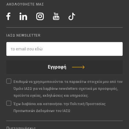
ΑΚΟΛΟΥΘΗΣΤΕ ΜΑΣ
ΙΑΣΩ NEWSLETTER
Εγγραφή
Επιθυμώ να χρησιμοποιούνται τα παρακάτω στοιχεία μου από τον
Όμιλο ΙΑΣΩ για να λαμβάνω newsletters σχετικά με προσφορές,
προϊόντα υγείας, εκδηλώσεις και υπηρεσίες.
Έχω διαβάσει και κατανοήσει την Πολιτική Προστασίας
Προσωπικών Δεδομένων του ΙΑΣΩ
Πιστοποιήσεις