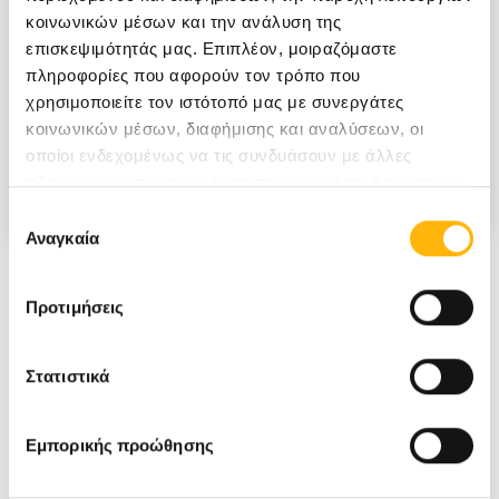
ΜΗΤΣΙΟΣ ΑΝΔΡΕΑΣ
κοινωνικών μέσων και την ανάλυση της
επισκεψιμότητάς μας. Επιπλέον, μοιραζόμαστε
πληροφορίες που αφορούν τον τρόπο που
χρησιμοποιείτε τον ιστότοπό μας με συνεργάτες
κοινωνικών μέσων, διαφήμισης και αναλύσεων, οι
ΧΑΜΗΛΟΣ ΧΡΗΣΤΟΣ
οποίοι ενδεχομένως να τις συνδυάσουν με άλλες
πληροφορίες που τους έχετε παραχωρήσει ή τις οποίες
έχουν συλλέξει σε σχέση με την από μέρους σας χρήση
Επιλογή
των υπηρεσιών τους.
Αναγκαία
συγκατάθεσης
Νέα
Προτιμήσεις
Στατιστικά
Εμπορικής προώθησης