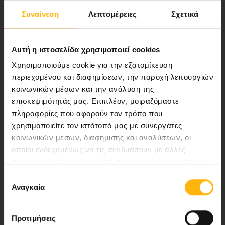
Συναίνεση
Λεπτομέρειες
Σχετικά
Αποστολή μας να παρέχουμε υψηλής
ποιότητας ολοκληρωμένες υπηρεσίες
υγείας.
Αυτή η ιστοσελίδα χρησιμοποιεί cookies
Χρησιμοποιούμε cookie για την εξατομίκευση
περιεχομένου και διαφημίσεων, την παροχή λειτουργιών
κοινωνικών μέσων και την ανάλυση της
Περιοχή Ιατρών
επισκεψιμότητάς μας. Επιπλέον, μοιραζόμαστε
πληροφορίες που αφορούν τον τρόπο που
Εκδηλώσεις
χρησιμοποιείτε τον ιστότοπό μας με συνεργάτες
κοινωνικών μέσων, διαφήμισης και αναλύσεων, οι
Επικοινωνία
οποίοι ενδεχομένως να τις συνδυάσουν με άλλες
πληροφορίες που τους έχετε παραχωρήσει ή τις οποίες
Λεωφ. Κηφισίας 37-39,
έχουν συλλέξει σε σχέση με την από μέρους σας χρήση
Επιλογή
των υπηρεσιών τους.
151 23 Μαρούσι, Αθήνα Τηλ. Κέντρο: 210 61 84 000
Αναγκαία
συγκατάθεσης
Email:
info@iaso.gr
Προτιμήσεις