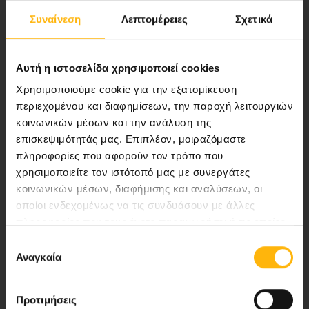
Συναίνεση
Λεπτομέρειες
Σχετικά
Αποστολή μας να παρέχουμε υψηλής
ποιότητας ολοκληρωμένες υπηρεσίες
υγείας.
Αυτή η ιστοσελίδα χρησιμοποιεί cookies
Χρησιμοποιούμε cookie για την εξατομίκευση
περιεχομένου και διαφημίσεων, την παροχή λειτουργιών
κοινωνικών μέσων και την ανάλυση της
Περιοχή Ιατρών
επισκεψιμότητάς μας. Επιπλέον, μοιραζόμαστε
πληροφορίες που αφορούν τον τρόπο που
Εκδηλώσεις
χρησιμοποιείτε τον ιστότοπό μας με συνεργάτες
κοινωνικών μέσων, διαφήμισης και αναλύσεων, οι
Επικοινωνία
οποίοι ενδεχομένως να τις συνδυάσουν με άλλες
πληροφορίες που τους έχετε παραχωρήσει ή τις οποίες
Λεωφ. Κηφισίας 37-39,
έχουν συλλέξει σε σχέση με την από μέρους σας χρήση
Επιλογή
των υπηρεσιών τους.
151 23 Μαρούσι, Αθήνα Τηλ. Κέντρο: 210 61 84 000
Αναγκαία
συγκατάθεσης
Email:
info@iaso.gr
Προτιμήσεις