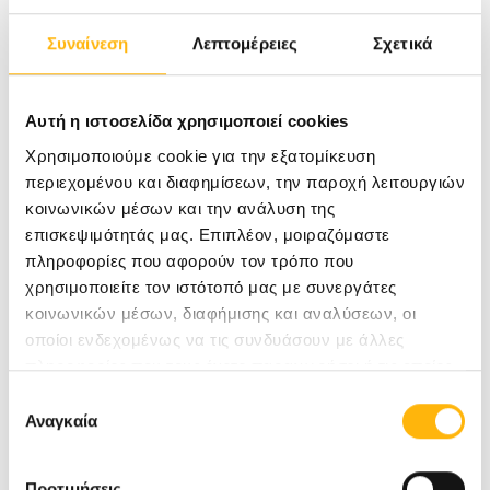
Συναίνεση
Λεπτομέρειες
Σχετικά
Αυτή η ιστοσελίδα χρησιμοποιεί cookies
Μπάλες πρωτεΐνης, ιδανικές για
Χρησιμοποιούμε cookie για την εξατομίκευση
υποστήριξη εντερικής υγείας
περιεχομένου και διαφημίσεων, την παροχή λειτουργιών
κοινωνικών μέσων και την ανάλυση της
επισκεψιμότητάς μας. Επιπλέον, μοιραζόμαστε
πληροφορίες που αφορούν τον τρόπο που
χρησιμοποιείτε τον ιστότοπό μας με συνεργάτες
κοινωνικών μέσων, διαφήμισης και αναλύσεων, οι
Vegan
Διατροφή
Ευεξία
Υγεία
οποίοι ενδεχομένως να τις συνδυάσουν με άλλες
πληροφορίες που τους έχετε παραχωρήσει ή τις οποίες
έχουν συλλέξει σε σχέση με την από μέρους σας χρήση
Επιλογή
των υπηρεσιών τους.
Αναγκαία
συγκατάθεσης
Προτιμήσεις