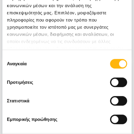
Από ποια ηλικία μπορούμε να βάζουμε
κοινωνικών μέσων και την ανάλυση της
επισκεψιμότητάς μας. Επιπλέον, μοιραζόμαστε
αντηλιακό στα μωρά;
πληροφορίες που αφορούν τον τρόπο που
χρησιμοποιείτε τον ιστότοπό μας με συνεργάτες
κοινωνικών μέσων, διαφήμισης και αναλύσεων, οι
ΠΑΙΔΙΑΤΡΙΚΗ
οποίοι ενδεχομένως να τις συνδυάσουν με άλλες
πληροφορίες που τους έχετε παραχωρήσει ή τις οποίες
έχουν συλλέξει σε σχέση με την από μέρους σας χρήση
Επιλογή
των υπηρεσιών τους.
Αναγκαία
συγκατάθεσης
Προτιμήσεις
Στατιστικά
Εμπορικής προώθησης