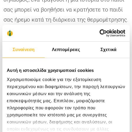
σας μπορεί να βοηθήσει να κρατήσετε το παιδί
σας ήρεμο κατά τη διάρκεια της θερμομέτρησης.
Πώς να μετρήσετε τη θερμοκρασία στο
αυτί;
Συναίνεση
Λεπτομέρειες
Σχετικά
Ακολουθήστε τις οδηγίες του κατασκευαστή
Αυτή η ιστοσελίδα χρησιμοποιεί cookies
προσεκτικά.
Χρησιμοποιούμε cookie για την εξατομίκευση
περιεχομένου και διαφημίσεων, την παροχή λειτουργιών
κοινωνικών μέσων και την ανάλυση της
Χρησιμοποιήστε ένα καθαρό θερμόμετρο
επισκεψιμότητάς μας. Επιπλέον, μοιραζόμαστε
κάθε φορά.
πληροφορίες που αφορούν τον τρόπο που
χρησιμοποιείτε τον ιστότοπό μας με συνεργάτες
Τραβήξτε απαλά το πτερύγιο του αυτιού
κοινωνικών μέσων, διαφήμισης και αναλύσεων, οι
προς τα πίσω. Αυτό θα βοηθήσει να
οποίοι ενδεχομένως να τις συνδυάσουν με άλλες