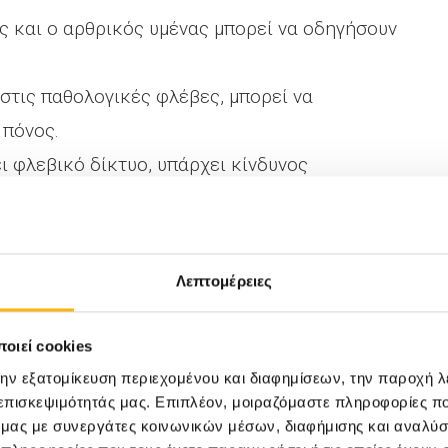
ς και ο αρθρικός υμένας μπορεί να οδηγήσουν
στις παθολογικές φλέβες, μπορεί να
 πόνος.
ι φλεβικό δίκτυο, υπάρχει κίνδυνος
σίες, μπορεί να παρατηρηθούν διαταραχές
Λεπτομέρειες
γική επιβάρυνση λόγω των χρόνιων
ς παραμόρφωσης.
οιεί cookies
δυσπλασία;
την εξατομίκευση περιεχομένου και διαφημίσεων, την παροχή 
 επισκεψιμότητάς μας. Επιπλέον, μοιραζόμαστε πληροφορίες π
ό μας με συνεργάτες κοινωνικών μέσων, διαφήμισης και αναλύσ
παιδί να ενηλικιωθεί;