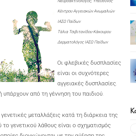
Νευροακτινολόγος, Υπεύθυνος
Κέντρου Αγγειακών Ανωμαλιών
ΙΑΣΩ Παίδων
Τάλια Τσιβιτανίδου-Κάκουρου
Δερματολόγος ΙΑΣΩ Παίδων
Οι φλεβικές δυσπλασίες
είναι οι συχνότερες
αγγειακές δυσπλασίες.
ή υπάρχουν από τη γέννηση του παιδιού.
Κ
 γενετικές μεταλλάξεις κατά τη διάρκεια της
 το γενετικού λάθους είναι ο σχηματισμός
οποίες διογκώνονται με την αύξηση της