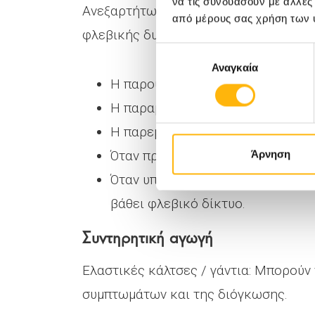
να τις συνδυάσουν με άλλες
Ανεξαρτήτως της ηλικίας του ασθενο
από μέρους σας χρήση των 
φλεβικής δυσπλασίας λαμβάνεται βάσε
Επιλογή
Αναγκαία
συγκατάθεσης
Η παρουσία πόνου.
Η παραμόρφωση.
Η παρεμπόδιση ζωτικών λειτουργ
Όταν προκαλεί αιμορραγία από τ
Άρνηση
Όταν υπάρχει κίνδυνος πνευμονικ
βάθει φλεβικό δίκτυο.
Συντηρητική αγωγή
Ελαστικές κάλτσες / γάντια: Μπορούν
συμπτωμάτων και της διόγκωσης.