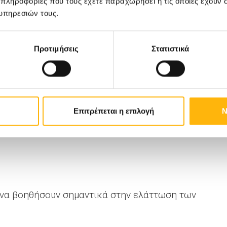
 πληροφορίες που τους έχετε παραχωρήσει ή τις οποίες έχουν σ
ύς, η απόφαση για θεραπευτική παρέμβαση της
υπηρεσιών τους.
ι κλινικών κριτηρίων όπως:
Προτιμήσεις
Στατιστικά
ιών, όπως η όραση ή η αναπνοή.
ο γαστρεντερικό σωλήνα.
Επιτρέπεται η επιλογή
Ν
ής εμβολής λόγω επικοινωνίας με το εν τω
 να βοηθήσουν σημαντικά στην ελάττωση των