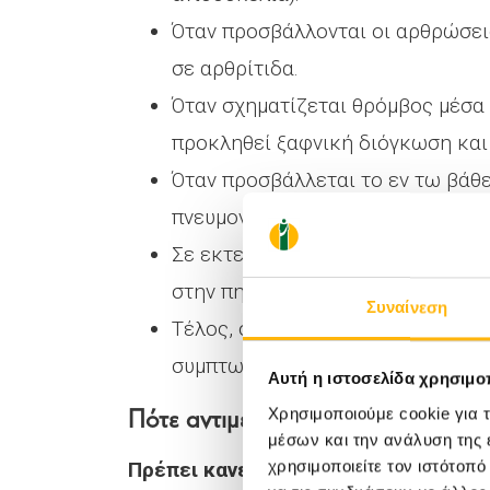
Όταν προσβάλλονται οι αρθρώσει
σε αρθρίτιδα.
Όταν σχηματίζεται θρόμβος μέσα 
προκληθεί ξαφνική διόγκωση και
Όταν προσβάλλεται το εν τω βάθε
πνευμονικής εμβολής.
Σε εκτεταμένες φλεβικές δυσπλα
στην πηκτικότητα του αίματος.
Συναίνεση
Τέλος, σημαντική είναι η ψυχολο
συμπτωμάτων και της αισθητική
Αυτή η ιστοσελίδα χρησιμοπ
Πότε αντιμετωπίζεται η φλεβική 
Χρησιμοποιούμε cookie για 
μέσων και την ανάλυση της
χρησιμοποιείτε τον ιστότοπ
Πρέπει κανείς να περιμένει μέχρι το 